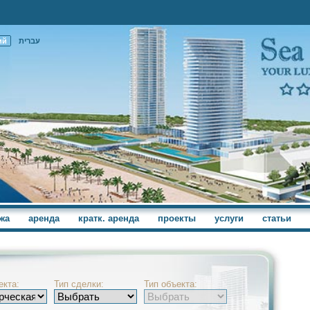
ий
עברית
жа
аренда
кратк. аренда
проекты
услуги
статьи
екта:
Тип сделки:
Тип объекта: