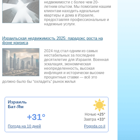
недвижимости с более чем 20-
летним опытом. Мы помогаем нашим
клиентам находить идеальные
квартиры и дома в Израиле,
предоставляя профессиональные и
надежные услуги.
Израильская недвижимость 2025: парадокс роста на
фоне кризиса
2024 год стал одним из самых
нестабильных за последнее
десятилетие для Израиля. Военная
эскалация, экономическая
неопределенность, высокая
инфляция и исторически высокие
процентные ставки — всё это
должно было бы “охладить” рынок жилья
Израиль
Бат-Ям
+31°
Ночью
+25°
Завтра
+33°
Погода на 10 дней
Pogoda.co.il