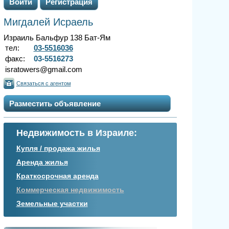
Войти
Регистрация
Мигдалей Исраель
Израиль Бальфур 138 Бат-Ям
тел:
03-5516036
факс:
03-5516273
isratowers@gmail.com
Связаться с агентом
Разместить объявление
Недвижимость в Израиле:
Купля / продажа жилья
Аренда жилья
Краткосрочная аренда
Коммерческая недвижимость
Земельные участки