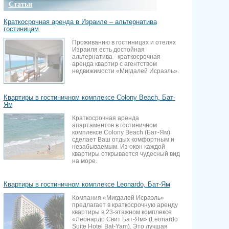
Статьи
Краткосрочная аренда в Израиле – альтернатива
гостиницам
Проживанию в гостиницах и отелях
Израиля есть достойная
альтернатива - краткосрочная
аренда квартир с агентством
недвижимости «Мигдалей Исраэль».
Квартиры в гостиничном комплексе Colony Beach, Бат-
Ям
Краткосрочная аренда
апартаментов в гостиничном
комплексе Colony Beach (Бат-Ям)
сделает Ваш отдых комфортным и
незабываемым. Из окон каждой
квартиры открывается чудесный вид
на море.
Квартиры в гостиничном комплексе Leonardo, Бат-Ям
Компания «Мигдалей Исраэль»
предлагает в краткосрочную аренду
квартиры в 23-этажном комплексе
«Леонардо Свит Бат-Ям» (Leonardo
Suite Hotel Bat-Yam). Это лучшая