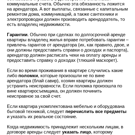
коммунальные счета. Обычно эта обязанность ложится
на арендатора. А вот выплаты, связанные с капитальным
ремонтом дома, коммуникаций, а также сантехники и
электропроводки должен производить арендодатель, то
есть владелец недвижимости.
Гарантии
. Обычно при сделках по долгосрочной аренде
квартиры владелец жилья вправе потребовать гарантии –
привлечь гарантов от арендатора (их, как правило, двое, и
они должны предоставить справки о доходах и паспорта),
арендатор должен расписать чеки на оплату аренды и
предоставить справку о доходах (тлюшей маскорет).
Если во время проживания в квартире случились какие
либо
поломки
, которые произошли не по вине
арендатора (блай савир), хозяин квартиры должен
устранить неисправности. Если поломка произошла по
вине квартиросъемщика, он должен починить
неисправное за свой счет.
Если квартира укомплектована мебелью и оборудована
бытовой техникой, следует
перечислить все предметы
и указать их реальное состояние.
Когда недвижимость принадлежит нескольким лицам, в
договоре аренды следует
указать лицо
, которому