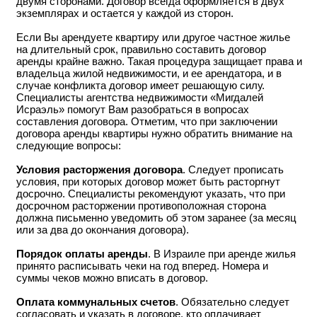
двумя сторонами. Договор всегда оформляется в двух
экземплярах и остается у каждой из сторон.
Если Вы арендуете квартиру или другое частное жилье
на длительный срок, правильно составить договор
аренды крайне важно. Такая процедура защищает права и
владельца жилой недвижимости, и ее арендатора, и в
случае конфликта договор имеет решающую силу.
Специалисты агентства недвижимости «Мигдалей
Исраэль» помогут Вам разобраться в вопросах
составления договора. Отметим, что при заключении
договора аренды квартиры нужно обратить внимание на
следующие вопросы:
Условия расторжения договора
. Следует прописать
условия, при которых договор может быть расторгнут
досрочно. Специалисты рекомендуют указать, что при
досрочном расторжении противоположная сторона
должна письменно уведомить об этом заранее (за месяц
или за два до окончания договора).
Порядок оплаты аренды
. В Израиле при аренде жилья
принято расписывать чеки на год вперед. Номера и
суммы чеков можно вписать в договор.
Оплата коммунальных счетов
. Обязательно следует
согласовать и указать в договоре, кто оплачивает