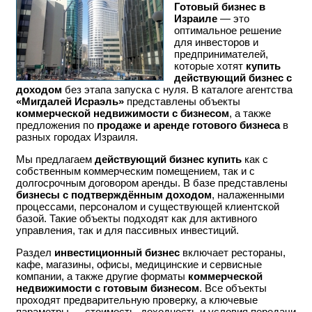
Готовый бизнес в
Израиле
— это
оптимальное решение
для инвесторов и
предпринимателей,
которые хотят
купить
действующий бизнес с
доходом
без этапа запуска с нуля. В каталоге агентства
«Мигдалей Исраэль»
представлены объекты
коммерческой недвижимости с бизнесом
, а также
предложения по
продаже и аренде готового бизнеса
в
разных городах Израиля.
Мы предлагаем
действующий бизнес купить
как с
собственным коммерческим помещением, так и с
долгосрочным договором аренды. В базе представлены
бизнесы с подтверждённым доходом
, налаженными
процессами, персоналом и существующей клиентской
базой. Такие объекты подходят как для активного
управления, так и для пассивных инвестиций.
Раздел
инвестиционный бизнес
включает рестораны,
кафе, магазины, офисы, медицинские и сервисные
компании, а также другие форматы
коммерческой
недвижимости с готовым бизнесом
. Все объекты
проходят предварительную проверку, а ключевые
параметры — стоимость, доходность и условия передачи