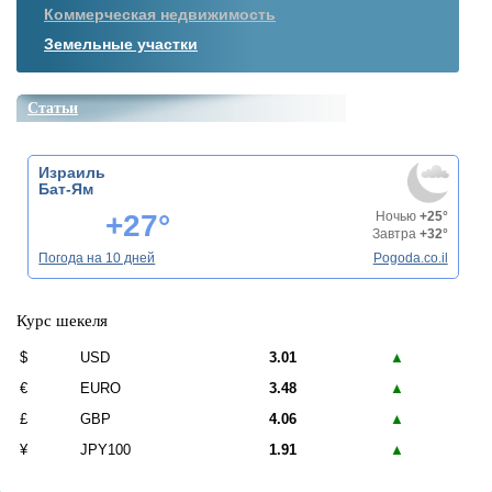
Коммерческая недвижимость
Земельные участки
Статьи
Израиль
Бат-Ям
+27°
Ночью
+25°
Завтра
+32°
Погода на 10 дней
Pogoda.co.il
Курс шекеля
$
USD
3.01
▲
€
EURO
3.48
▲
£
GBP
4.06
▲
¥
JPY100
1.91
▲