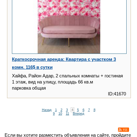
Краткосрочная аренда: Квартира с участком 3
комн. 116$ в сутки
Хайфа, Район Адар, 2 спальных комнаты + гостиная
1 этаж, вид на улицу, площадь 66 кв.м
парковка общая
ID:41670
Назад
1
2
3
4
5
6
7
8
9
10
11
Вперед
Если вы хотите разместить объявления на сайте, пройдите