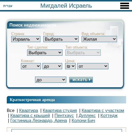
Мигдалей Исраель
עברית
Поиск недвижимости
Страна:
Город:
Вид объекта:
Тип сделки:
Тип объекта:
Комнат:
Цена:
Краткострочная аренда
Все |
Квартира
|
Квартира студия
|
Квартира с участком
|
Квартира с крышей
|
Пентхаус
|
Дуплекс
|
Коттедж
|
Гостиница Леонардо, Арена
|
Колони Бич