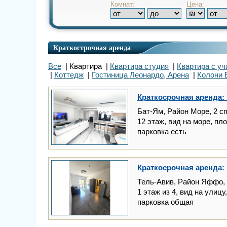
Комнат:
Цена:
Краткострочная аренда
Все
| Квартира |
Квартира студия
|
Квартира с уч
|
Коттедж
|
Гостиница Леонардо, Арена
|
Колони 
Краткосрочная аренда: 
Бат-Ям, Район Море, 2 с
12 этаж, вид на море, пл
парковка есть
Краткосрочная аренда: 
Тель-Авив, Район Яффо, 
1 этаж из 4, вид на улицу
парковка общая