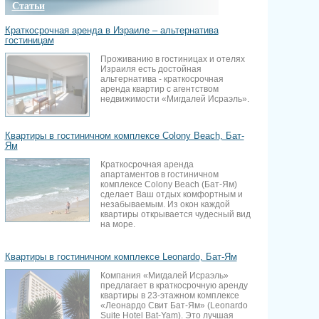
Статьи
Краткосрочная аренда в Израиле – альтернатива
гостиницам
Проживанию в гостиницах и отелях
Израиля есть достойная
альтернатива - краткосрочная
аренда квартир с агентством
недвижимости «Мигдалей Исраэль».
Квартиры в гостиничном комплексе Colony Beach, Бат-
Ям
Краткосрочная аренда
апартаментов в гостиничном
комплексе Colony Beach (Бат-Ям)
сделает Ваш отдых комфортным и
незабываемым. Из окон каждой
квартиры открывается чудесный вид
на море.
Квартиры в гостиничном комплексе Leonardo, Бат-Ям
Компания «Мигдалей Исраэль»
предлагает в краткосрочную аренду
квартиры в 23-этажном комплексе
«Леонардо Свит Бат-Ям» (Leonardo
Suite Hotel Bat-Yam). Это лучшая