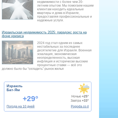
недвижимости с более чем 20-
летним опытом. Мы помогаем нашим
клиентам находить идеальные
квартиры и дома в Израиле,
предоставляя профессиональные и
надежные услуги.
Израильская недвижимость 2025: парадокс роста на
фоне кризиса
2024 год стал одним из самых
нестабильных за последнее
десятилетие для Израиля. Военная
эскалация, экономическая
неопределенность, высокая
инфляция и исторически высокие
процентные ставки — всё это
должно было бы “охладить” рынок жилья
Израиль
Бат-Ям
+29°
Ночью
+25°
Завтра
+33°
Погода на 10 дней
Pogoda.co.il