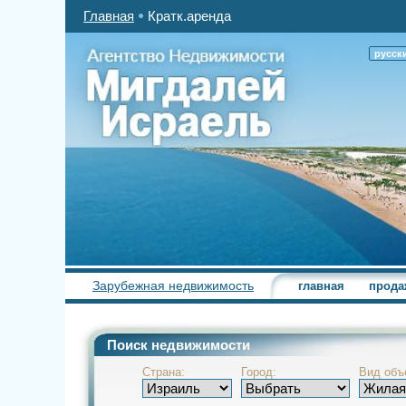
Главная
Кратк.аренда
русск
Зарубежная недвижимость
главная
прода
Поиск недвижимости
Страна:
Город:
Вид объ