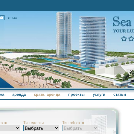
ий
עברית
жа
аренда
кратк. аренда
проекты
услуги
статьи
екта:
Тип сделки:
Тип объекта: