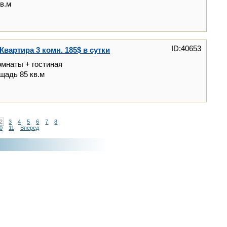
кв.м
ID:40653
Квартира 3 комн. 185$ в сутки
омнаты + гостиная
ощадь 85 кв.м
2
3
4
5
6
7
8
0
11
Вперед