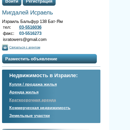
Войти
Регистрация
Мигдалей Исраель
Израиль Бальфур 138 Бат-Ям
тел:
03-5516036
факс:
03-5516273
isratowers@gmail.com
Связаться с агентом
Разместить объявление
Недвижимость в Израиле:
Купля / продажа жилья
Аренда жилья
Краткосрочная аренда
Коммерческая недвижимость
Земельные участки