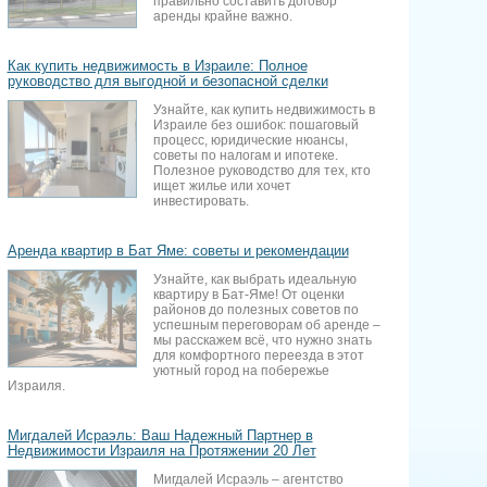
правильно составить договор
аренды крайне важно.
Как купить недвижимость в Израиле: Полное
руководство для выгодной и безопасной сделки
Узнайте, как купить недвижимость в
Израиле без ошибок: пошаговый
процесс, юридические нюансы,
советы по налогам и ипотеке.
Полезное руководство для тех, кто
ищет жилье или хочет
инвестировать.
Аренда квартир в Бат Яме: советы и рекомендации
Узнайте, как выбрать идеальную
квартиру в Бат-Яме! От оценки
районов до полезных советов по
успешным переговорам об аренде –
мы расскажем всё, что нужно знать
для комфортного переезда в этот
уютный город на побережье
Израиля.
Мигдалей Исраэль: Ваш Надежный Партнер в
Недвижимости Израиля на Протяжении 20 Лет
Мигдалей Исраэль – агентство