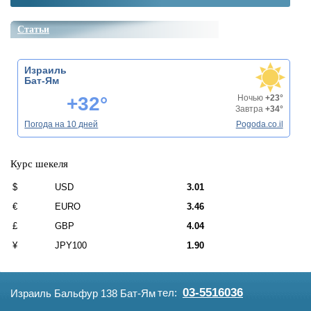
Статьи
Израиль
Бат-Ям
+32°
Ночью
+23°
Завтра
+34°
Погода на 10 дней
Pogoda.co.il
Курс шекеля
$
USD
3.01
€
EURO
3.46
£
GBP
4.04
¥
JPY100
1.90
03-5516036
тел:
Израиль Бальфур 138 Бат-Ям