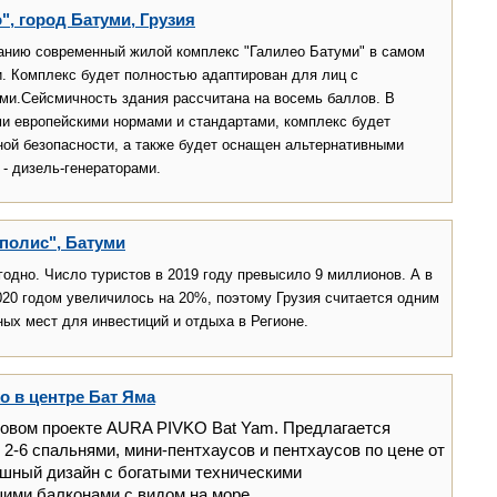
, город Батуми, Грузия
нию современный жилой комплекс "Галилео Батуми" в самом
и. Комплекс будет полностью адаптирован для лиц с
ми.Сейсмичность здания рассчитана на восемь баллов. В
и европейскими нормами и стандартами, комплекс будет
ой безопасности, а также будет оснащен альтернативными
 - дизель-генераторами.
полис", Батуми
годно. Число туристов в 2019 году превысило 9 миллионов. А в
2020 годом увеличилось на 20%, поэтому Грузия считается одним
ых мест для инвестиций и отдыха в Регионе.
o в центре Бат Яма
новом проекте AURA PIVKO Bat Yam. Предлагается
 2-6 спальнями, мини-пентхаусов и пентхаусов по цене от
ошный дизайн с богатыми техническими
ими балконами с видом на море.