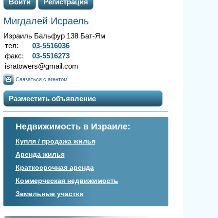
Войти
Регистрация
Мигдалей Исраель
Израиль Бальфур 138 Бат-Ям
тел:
03-5516036
факс:
03-5516273
isratowers@gmail.com
Связаться с агентом
Разместить объявление
Недвижимость в Израиле:
Купля / продажа жилья
Аренда жилья
Краткосрочная аренда
Коммерческая недвижимость
Земельные участки