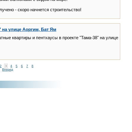
лучено - скоро начнется строительство!
 на улице Аоргим, Бат Ям
ные квартиры и пентхаусы в проекте "Тама-38" на улице
2
3
4
5
6
7
8
Вперед