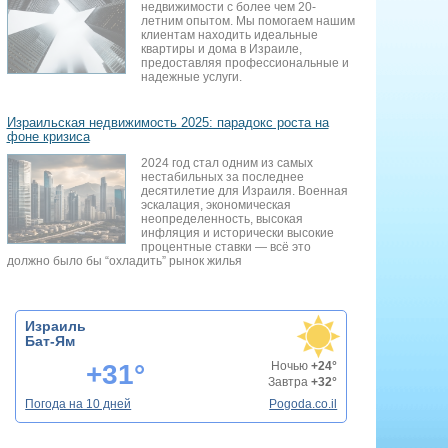
недвижимости с более чем 20-
летним опытом. Мы помогаем нашим
клиентам находить идеальные
квартиры и дома в Израиле,
предоставляя профессиональные и
надежные услуги.
Израильская недвижимость 2025: парадокс роста на
фоне кризиса
2024 год стал одним из самых
нестабильных за последнее
десятилетие для Израиля. Военная
эскалация, экономическая
неопределенность, высокая
инфляция и исторически высокие
процентные ставки — всё это
должно было бы “охладить” рынок жилья
Израиль
Бат-Ям
+31°
Ночью
+24°
Завтра
+32°
Погода на 10 дней
Pogoda.co.il