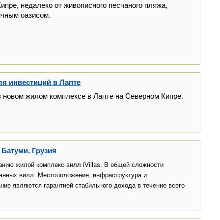
ипре, недалеко от живописного песчаного пляжа,
ичным оазисом.
ля инвестиций в Лапте
 новом жилом комплексе в Лапте на Северном Кипре.
 Батуми, Грузия
нию жилой комплекс вилл iVillas.
В общей сложности
анных вилл. Местоположение, инфраструктура и
ие являются гарантией стабильного дохода в течение всего