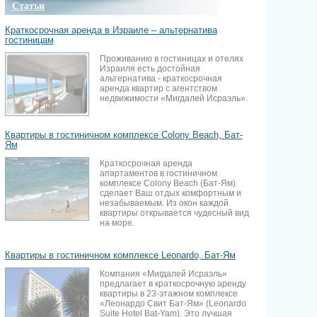
Статьи
Краткосрочная аренда в Израиле – альтернатива
гостиницам
Проживанию в гостиницах и отелях
Израиля есть достойная
альтернатива - краткосрочная
аренда квартир с агентством
недвижимости «Мигдалей Исраэль».
Квартиры в гостиничном комплексе Colony Beach, Бат-
Ям
Краткосрочная аренда
апартаментов в гостиничном
комплексе Colony Beach (Бат-Ям)
сделает Ваш отдых комфортным и
незабываемым. Из окон каждой
квартиры открывается чудесный вид
на море.
Квартиры в гостиничном комплексе Leonardo, Бат-Ям
Компания «Мигдалей Исраэль»
предлагает в краткосрочную аренду
квартиры в 23-этажном комплексе
«Леонардо Свит Бат-Ям» (Leonardo
Suite Hotel Bat-Yam). Это лучшая