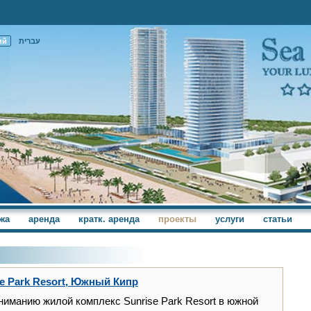
ий
עברית
жа
аренда
кратк. аренда
проекты
услуги
статьи
e Park Resort, Южный Кипр
иманию жилой комплекс Sunrise Park Resort в южной