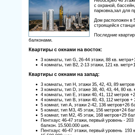
Небоскреб 46 этаже
с охраной, бассей
парковка,зал для п
Дом расположен в 
строящейся станци
Последние квартиры
балконами.
Квартиры с окнами на восток:
3 комнаты, тип G, 26-44 этажи, 88 кв. метра
4 комнаты, тип B2, 2-13 этажи, 121 кв. метр+
Квартиры с окнами на з
апад:
3 комнаты, тип H, этажи 35, 42, 43, 89 метро
3 комнаты, тип D, этаже 38, 40, 43, 44, 80 кв
4 комнаты, тип E, этажи 40, 41, 112 метров +
4 комнаты, тип В, этажи 40, 43, 112 метров +
5 комнат, тип А, этажи 2-42, 136 метров+26 б
5 комнат, тип М3, 45 этаж, 156 метров+24 ба
5 комнат, тип М2, 45 этаж, 168 метров+29 ба
Пентхаус 46-47 этажи, первый уровень - 203 
балкон. 15.500.000 шек.
Пентхаус 46-47 этажи, первый уровень 193 к