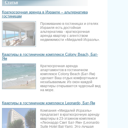
Статьи
Краткосрочная аренда в Израиле – альтернатива
гостиницам
Проживанию в гостиницах и отелях
Израиля есть достойная
альтернатива - краткосрочная
аренда квартир с агентством
недвижимости «Мигдалей Исраэль».
Квартиры в гостиничном комплексе Colony Beach, Бат-
Ям
Краткосрочная аренда
апартаментов в гостиничном
комплексе Colony Beach (Бат-Ям)
сделает Ваш отдых комфортным и
незабываемым. Из окон каждой
квартиры открывается чудесный вид
на море.
Квартиры в гостиничном комплексе Leonardo, Бат-Ям
Компания «Мигдалей Исраэль»
предлагает в краткосрочную аренду
квартиры в 23-этажном комплексе
«Леонардо Свит Бат-Ям» (Leonardo
Suite Hotel Bat-Yam). Это лучшая