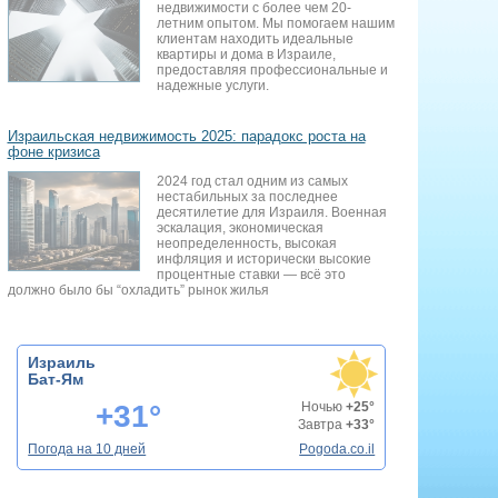
недвижимости с более чем 20-
летним опытом. Мы помогаем нашим
клиентам находить идеальные
квартиры и дома в Израиле,
предоставляя профессиональные и
надежные услуги.
Израильская недвижимость 2025: парадокс роста на
фоне кризиса
2024 год стал одним из самых
нестабильных за последнее
десятилетие для Израиля. Военная
эскалация, экономическая
неопределенность, высокая
инфляция и исторически высокие
процентные ставки — всё это
должно было бы “охладить” рынок жилья
Израиль
Бат-Ям
+31°
Ночью
+25°
Завтра
+33°
Погода на 10 дней
Pogoda.co.il