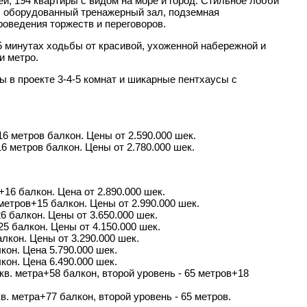
й, 194 квартиры с видом на море и город. Стильное лобби
н, оборудованный тренажерный зал, подземная
роведения торжеств и переговоров.
5 минутах ходьбы от красивой, ухоженной набережной и
и метро.
 в проекте 3-4-5 комнат и шикарные пентхаусы с
+16 метров балкон. Цены от 2.590.000 шек.
16 метров балкон. Цены от 2.780.000 шек.
в+16 балкон. Цена от 2.890.000 шек.
. метров+15 балкон. Цены от 2.990.000 шек.
26 балкон. Цены от 3.650.000 шек.
 25 балкон. Цены от 4.150.000 шек.
алкон. Цены от 3.290.000 шек.
лкон. Цена 5.790.000 шек.
лкон. Цена 6.490.000 шек.
кв. метра+58 балкон, второй уровень - 65 метров+18
в. метра+77 балкон, второй уровень - 65 метров.