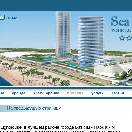
ий
עברית
жа
аренда
кратк. аренда
проекты
услуги
статьи
На предыдущую страницу
Lighthouse" в лучшем районе города Бат Ям - Парк а Ям.