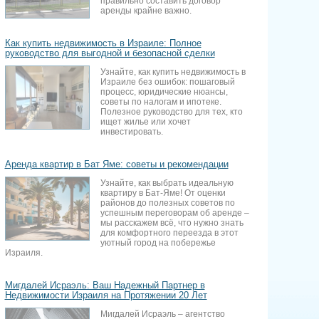
правильно составить договор
аренды крайне важно.
Как купить недвижимость в Израиле: Полное
руководство для выгодной и безопасной сделки
Узнайте, как купить недвижимость в
Израиле без ошибок: пошаговый
процесс, юридические нюансы,
советы по налогам и ипотеке.
Полезное руководство для тех, кто
ищет жилье или хочет
инвестировать.
Аренда квартир в Бат Яме: советы и рекомендации
Узнайте, как выбрать идеальную
квартиру в Бат-Яме! От оценки
районов до полезных советов по
успешным переговорам об аренде –
мы расскажем всё, что нужно знать
для комфортного переезда в этот
уютный город на побережье
Израиля.
Мигдалей Исраэль: Ваш Надежный Партнер в
Недвижимости Израиля на Протяжении 20 Лет
Мигдалей Исраэль – агентство