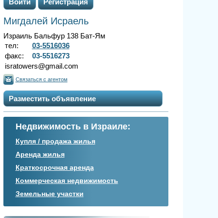
Войти
Регистрация
Мигдалей Исраель
Израиль Бальфур 138 Бат-Ям
тел:
03-5516036
факс:
03-5516273
isratowers@gmail.com
Связаться с агентом
Разместить объявление
Недвижимость в Израиле:
Купля / продажа жилья
Аренда жилья
Краткосрочная аренда
Коммерческая недвижимость
Земельные участки