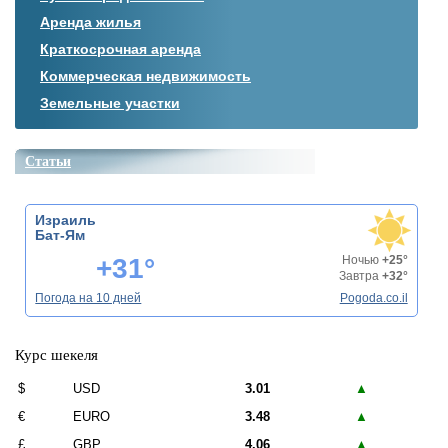
Аренда жилья
Краткосрочная аренда
Коммерческая недвижимость
Земельные участки
Статьи
Израиль
Бат-Ям
+31°
Ночью
+25°
Завтра
+32°
Погода на 10 дней
Pogoda.co.il
Курс шекеля
$
USD
3.01
▲
€
EURO
3.48
▲
£
GBP
4.06
▲