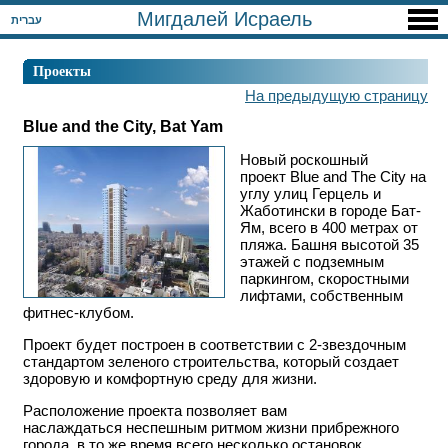
Мигдалей Исраель
עברית
Проекты
На предыдущую страницу
Blue and the City, Bat Yam
Новый роскошный
проект Blue and The City на
углу улиц Герцель и
Жаботински в городе Бат-
Ям, всего в 400 метрах от
пляжа. Башня высотой 35
этажей с подземным
паркингом, скоростными
лифтами, собственным
фитнес-клубом.
Проект будет построен в соответствии с 2-звездочным
стандартом зеленого строительства, который создает
здоровую и комфортную среду для жизни.
Расположение проекта позволяет вам
наслаждаться неспешным ритмом жизни прибрежного
города, в то же время всего несколько остановок