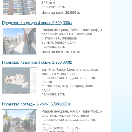
105 кв.м
парковка есть
Цена за кв.м.
30,000 ₪
Продажа: Квартира 4 комн. 2,690,000₪
Ришон ле-Цион, Район Наве Хоф, 3
спальных комнаты + гостиная
6 этаж из 6, площадь
95 кв.м, балкон один
парковка есть
Цена за кв.м.
28,316 ₪
Продажа: Квартира 3 комн. 1,950,000₪
Бат-Ям, Район Центр, 2 спальных
комнаты + гостиная
направление воздуха: север, юг,
восток
6 этаж из 6, вид на город, балкон
один
парковка есть
Продажа: Коттедж 6 комн. 5,500,000₪
Ришон ле-Цион, Район Наве Хоф, 5
спальных комнат + гостиная
направление воздуха: север, юг,
запад
вид на улицу, площадь
280 кв.м, балкон один