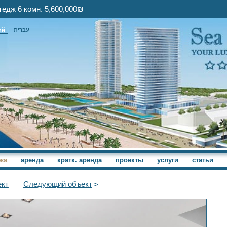
едж 6 комн. 5,600,000₪
ий
עברית
жа
аренда
кратк. аренда
проекты
услуги
статьи
кт
Следующий
объект