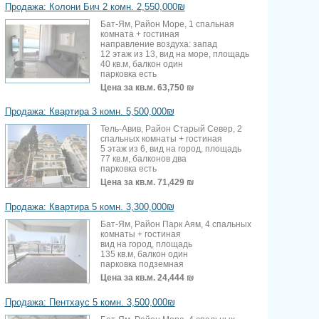
Продажа: Колони Бич 2 комн. 2,550,000₪
Бат-Ям, Район Море, 1 спальная
комната + гостиная
направление воздуха: запад
12 этаж из 13, вид на море, площадь
40 кв.м, балкон один
парковка есть
Цена за кв.м.
63,750 ₪
Продажа: Квартира 3 комн. 5,500,000₪
Тель-Авив, Район Старый Север, 2
спальных комнаты + гостиная
5 этаж из 6, вид на город, площадь
77 кв.м, балконов два
парковка есть
Цена за кв.м.
71,429 ₪
Продажа: Квартира 5 комн. 3,300,000₪
Бат-Ям, Район Парк Аям, 4 спальных
комнаты + гостиная
вид на город, площадь
135 кв.м, балкон один
парковка подземная
Цена за кв.м.
24,444 ₪
Продажа: Пентхаус 5 комн. 3,500,000₪