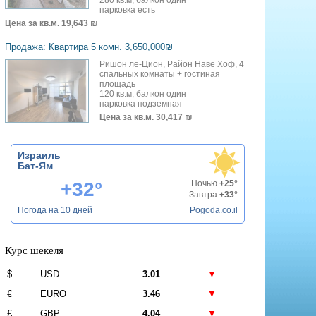
парковка есть
Цена за кв.м.
19,643 ₪
Продажа: Квартира 5 комн. 3,650,000₪
Ришон ле-Цион, Район Наве Хоф, 4
спальных комнаты + гостиная
площадь
120 кв.м, балкон один
парковка подземная
Цена за кв.м.
30,417 ₪
Израиль
Бат-Ям
+32°
Ночью
+25°
Завтра
+33°
Погода на 10 дней
Pogoda.co.il
Курс шекеля
$
USD
3.01
▼
€
EURO
3.46
▼
£
GBP
4.04
▼