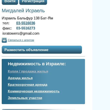
Войти
Регистрация
Мигдалей Исраель
Израиль Бальфур 138 Бат-Ям
тел:
03-5516036
факс:
03-5516273
isratowers@gmail.com
Связаться с агентом
Разместить объявление
Недвижимость в Израиле:
Купля / продажа жилья
Аренда жилья
Краткосрочная аренда
Коммерческая недвижимость
Земельные участки