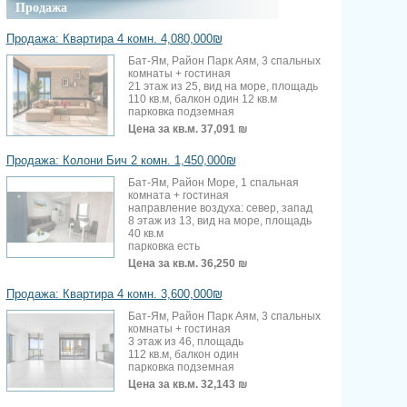
Продажа
Продажа: Квартира 4 комн. 4,080,000₪
Бат-Ям, Район Парк Аям, 3 спальных
комнаты + гостиная
21 этаж из 25, вид на море, площадь
110 кв.м, балкон один 12 кв.м
парковка подземная
Цена за кв.м.
37,091 ₪
Продажа: Колони Бич 2 комн. 1,450,000₪
Бат-Ям, Район Море, 1 спальная
комната + гостиная
направление воздуха: север, запад
8 этаж из 13, вид на море, площадь
40 кв.м
парковка есть
Цена за кв.м.
36,250 ₪
Продажа: Квартира 4 комн. 3,600,000₪
Бат-Ям, Район Парк Аям, 3 спальных
комнаты + гостиная
3 этаж из 46, площадь
112 кв.м, балкон один
парковка подземная
Цена за кв.м.
32,143 ₪