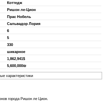
Коттедж
Ришон ле-Цион
Прас Нобель
Сальвадор Лория
6
5
330
шикарное
1,862,941$
5,600,000₪
ые характеристики
онов города Ришон ле Цион.