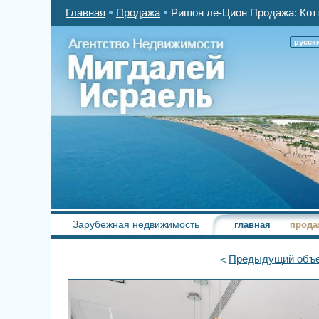
Главная
Продажа
Ришон ле-Цион Продажа: Котт
русск
Зарубежная недвижимость
главная
прода
Предыдущий
объе