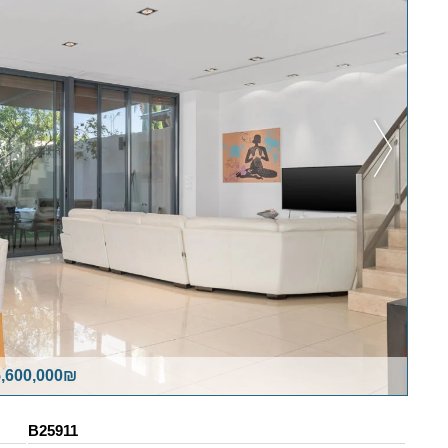
,600,000₪
B25911