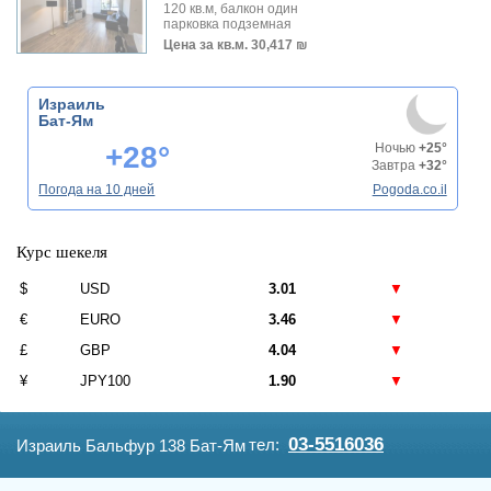
120 кв.м, балкон один
парковка подземная
Цена за кв.м.
30,417 ₪
Израиль
Бат-Ям
+28°
Ночью
+25°
Завтра
+32°
Погода на 10 дней
Pogoda.co.il
Курс шекеля
$
USD
3.01
▼
€
EURO
3.46
▼
£
GBP
4.04
▼
¥
JPY100
1.90
▼
03-5516036
тел:
Израиль Бальфур 138 Бат-Ям