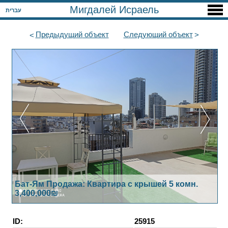
Мигдалей Исраель
עברית
Предыдущий
объект
Следующий
объект
Бат-Ям Продажа: Квартира с крышей 5 комн.
3,400,000₪
ID:
25915