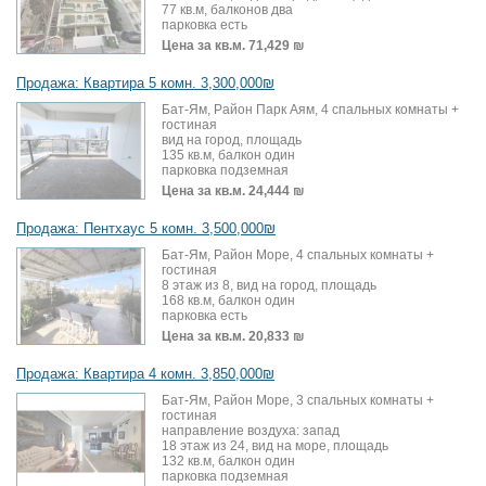
77 кв.м, балконов два
парковка есть
Цена за кв.м.
71,429 ₪
Продажа: Квартира 5 комн. 3,300,000₪
Бат-Ям, Район Парк Аям, 4 спальных комнаты +
гостиная
вид на город, площадь
135 кв.м, балкон один
парковка подземная
Цена за кв.м.
24,444 ₪
Продажа: Пентхаус 5 комн. 3,500,000₪
Бат-Ям, Район Море, 4 спальных комнаты +
гостиная
8 этаж из 8, вид на город, площадь
168 кв.м, балкон один
парковка есть
Цена за кв.м.
20,833 ₪
Продажа: Квартира 4 комн. 3,850,000₪
Бат-Ям, Район Море, 3 спальных комнаты +
гостиная
направление воздуха: запад
18 этаж из 24, вид на море, площадь
132 кв.м, балкон один
парковка подземная