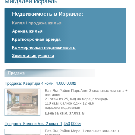
Мигдалей Исраель
Недвижимость в Израиле:
Купля / продажа жилья
Аренда жилья
Краткосрочная аренда
Коммерческая недвижимость
Земельные участки
Продажа
Продажа: Квартира 4 комн. 4,080,000₪
Бат-Ям, Район Парк Аям, 3 спальных комнаты +
гостиная
21 этаж из 25, вид на море, площадь
110 кв.м, балкон один 12 кв.м
парковка подземная
Цена за кв.м.
37,091 ₪
Продажа: Колони Бич 2 комн. 1,450,000₪
Бат-Ям, Район Море, 1 спальная комната +