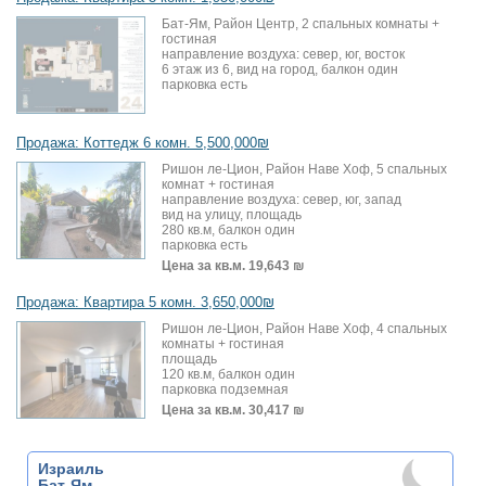
Бат-Ям, Район Центр, 2 спальных комнаты +
гостиная
направление воздуха: север, юг, восток
6 этаж из 6, вид на город, балкон один
парковка есть
Продажа: Коттедж 6 комн. 5,500,000₪
Ришон ле-Цион, Район Наве Хоф, 5 спальных
комнат + гостиная
направление воздуха: север, юг, запад
вид на улицу, площадь
280 кв.м, балкон один
парковка есть
Цена за кв.м.
19,643 ₪
Продажа: Квартира 5 комн. 3,650,000₪
Ришон ле-Цион, Район Наве Хоф, 4 спальных
комнаты + гостиная
площадь
120 кв.м, балкон один
парковка подземная
Цена за кв.м.
30,417 ₪
Израиль
Бат-Ям