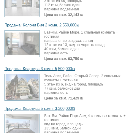
3 этаж из 46, площадь
112 кв.м, балкон один
парковка подземная
Цена за кв.м.
32,143 ₪
Продажа: Колони Бич 2 комн. 2,550,000₪
Бат-Ям, Район Море, 1 спальная комната +
гостиная
направление воздуха: запад
12 этаж из 13, вид на море, площадь
40 кв.м, балкон один
парковка есть
Цена за кв.м.
63,750 ₪
Продажа: Квартира 3 комн. 5,500,000₪
Тель-Авив, Район Старый Север, 2 спальных
комнаты + гостиная
5 этаж из 6, вид на город, площадь
77 кв.м, балконов два
парковка есть
Цена за кв.м.
71,429 ₪
Продажа: Квартира 5 комн. 3,300,000₪
Бат-Ям, Район Парк Аям, 4 спальных комнаты +
гостиная
вид на город, площадь
135 кв.м, балкон один
парковка подземная