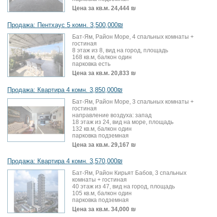
Цена за кв.м.
24,444 ₪
Продажа: Пентхаус 5 комн. 3,500,000₪
Бат-Ям, Район Море, 4 спальных комнаты +
гостиная
8 этаж из 8, вид на город, площадь
168 кв.м, балкон один
парковка есть
Цена за кв.м.
20,833 ₪
Продажа: Квартира 4 комн. 3,850,000₪
Бат-Ям, Район Море, 3 спальных комнаты +
гостиная
направление воздуха: запад
18 этаж из 24, вид на море, площадь
132 кв.м, балкон один
парковка подземная
Цена за кв.м.
29,167 ₪
Продажа: Квартира 4 комн. 3,570,000₪
Бат-Ям, Район Кирьят Бабов, 3 спальных
комнаты + гостиная
40 этаж из 47, вид на город, площадь
105 кв.м, балкон один
парковка подземная
Цена за кв.м.
34,000 ₪