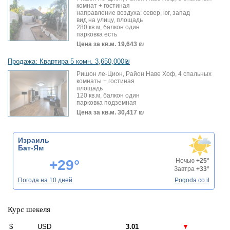
комнат + гостиная
направление воздуха: север, юг, запад
вид на улицу, площадь
280 кв.м, балкон один
парковка есть
Цена за кв.м.
19,643 ₪
Продажа: Квартира 5 комн. 3,650,000₪
Ришон ле-Цион, Район Наве Хоф, 4 спальных
комнаты + гостиная
площадь
120 кв.м, балкон один
парковка подземная
Цена за кв.м.
30,417 ₪
Израиль
Бат-Ям
+29°
Ночью
+25°
Завтра
+33°
Погода на 10 дней
Pogoda.co.il
Курс шекеля
$
USD
3.01
▼