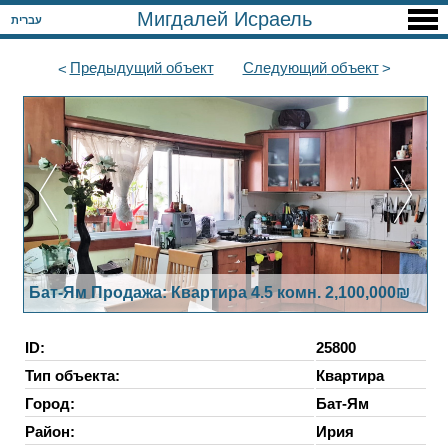
Мигдалей Исраель
עברית
Предыдущий
объект
Следующий
объект
Бат-Ям Продажа: Квартира 4.5 комн. 2,100,000₪
ID:
25800
Тип объекта:
Квартира
Город:
Бат-Ям
Район:
Ирия