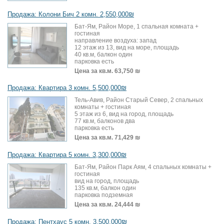
Продажа: Колони Бич 2 комн. 2,550,000₪
Бат-Ям, Район Море, 1 спальная комната +
гостиная
направление воздуха: запад
12 этаж из 13, вид на море, площадь
40 кв.м, балкон один
парковка есть
Цена за кв.м.
63,750 ₪
Продажа: Квартира 3 комн. 5,500,000₪
Тель-Авив, Район Старый Север, 2 спальных
комнаты + гостиная
5 этаж из 6, вид на город, площадь
77 кв.м, балконов два
парковка есть
Цена за кв.м.
71,429 ₪
Продажа: Квартира 5 комн. 3,300,000₪
Бат-Ям, Район Парк Аям, 4 спальных комнаты +
гостиная
вид на город, площадь
135 кв.м, балкон один
парковка подземная
Цена за кв.м.
24,444 ₪
Продажа: Пентхаус 5 комн. 3,500,000₪