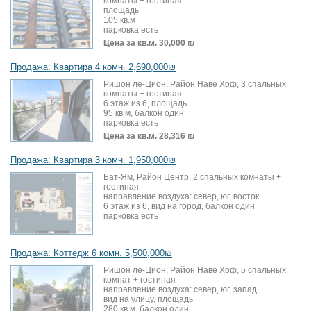
комнаты + гостиная
площадь
105 кв.м
парковка есть
Цена за кв.м.
30,000 ₪
Продажа: Квартира 4 комн. 2,690,000₪
Ришон ле-Цион, Район Наве Хоф, 3 спальных
комнаты + гостиная
6 этаж из 6, площадь
95 кв.м, балкон один
парковка есть
Цена за кв.м.
28,316 ₪
Продажа: Квартира 3 комн. 1,950,000₪
Бат-Ям, Район Центр, 2 спальных комнаты +
гостиная
направление воздуха: север, юг, восток
6 этаж из 6, вид на город, балкон один
парковка есть
Продажа: Коттедж 6 комн. 5,500,000₪
Ришон ле-Цион, Район Наве Хоф, 5 спальных
комнат + гостиная
направление воздуха: север, юг, запад
вид на улицу, площадь
280 кв.м, балкон один