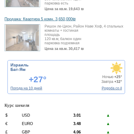
парковка есть
Цена за кв.м.
19,643 ₪
Продажа: Квартира 5 комн. 3,650,000₪
Ришон ле-Цион, Район Наве Хоф, 4 спальных
комнаты + гостиная
площадь
120 кв.м, балкон один
парковка подземная
Цена за кв.м.
30,417 ₪
Израиль
Бат-Ям
+27°
Ночью
+25°
Завтра
+32°
Погода на 10 дней
Pogoda.co.il
Курс шекеля
$
USD
3.01
▲
€
EURO
3.48
▲
£
GBP
4.06
▲