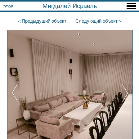
Мигдалей Исраель
עברית
Предыдущий
объект
Следующий
объект