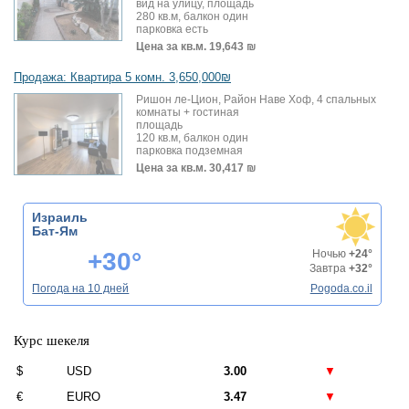
вид на улицу, площадь
280 кв.м, балкон один
парковка есть
Цена за кв.м.
19,643 ₪
Продажа: Квартира 5 комн. 3,650,000₪
Ришон ле-Цион, Район Наве Хоф, 4 спальных
комнаты + гостиная
площадь
120 кв.м, балкон один
парковка подземная
Цена за кв.м.
30,417 ₪
Израиль
Бат-Ям
+30°
Ночью
+24°
Завтра
+32°
Погода на 10 дней
Pogoda.co.il
Курс шекеля
$
USD
3.00
▼
€
EURO
3.47
▼