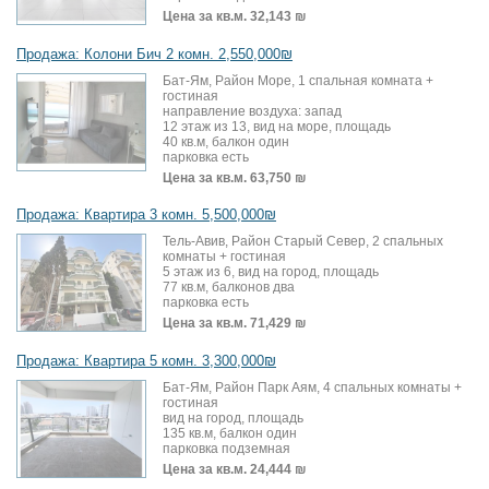
Цена за кв.м.
32,143 ₪
Продажа: Колони Бич 2 комн. 2,550,000₪
Бат-Ям, Район Море, 1 спальная комната +
гостиная
направление воздуха: запад
12 этаж из 13, вид на море, площадь
40 кв.м, балкон один
парковка есть
Цена за кв.м.
63,750 ₪
Продажа: Квартира 3 комн. 5,500,000₪
Тель-Авив, Район Старый Север, 2 спальных
комнаты + гостиная
5 этаж из 6, вид на город, площадь
77 кв.м, балконов два
парковка есть
Цена за кв.м.
71,429 ₪
Продажа: Квартира 5 комн. 3,300,000₪
Бат-Ям, Район Парк Аям, 4 спальных комнаты +
гостиная
вид на город, площадь
135 кв.м, балкон один
парковка подземная
Цена за кв.м.
24,444 ₪