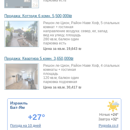
парковка есть
Продажа: Коттедж 6 комн. 5,500,000₪
Ришон ле-Цион, Район Наве Хоф, 5 спальных
комнат + гостиная
направление воздуха: север, юг, запад
вид на улицу, площадь
280 кв.м, балкон один
парковка есть
Цена за кв.м.
19,643 ₪
Продажа: Квартира 5 комн. 3,650,000₪
Ришон ле-Цион, Район Наве Хоф, 4 спальных
комнаты + гостиная
площадь
120 кв.м, балкон один
парковка подземная
Цена за кв.м.
30,417 ₪
Израиль
Бат-Ям
+27°
Ночью
+24°
Завтра
+32°
Погода на 10 дней
Pogoda.co.il