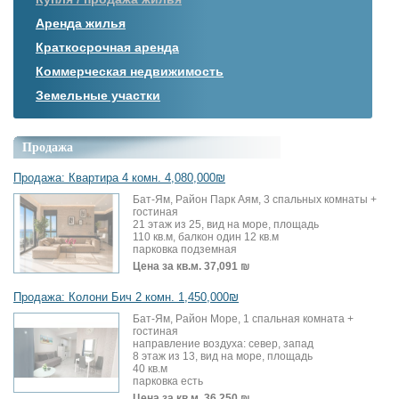
Аренда жилья
Краткосрочная аренда
Коммерческая недвижимость
Земельные участки
Продажа
Продажа: Квартира 4 комн. 4,080,000₪
Бат-Ям, Район Парк Аям, 3 спальных комнаты +
гостиная
21 этаж из 25, вид на море, площадь
110 кв.м, балкон один 12 кв.м
парковка подземная
Цена за кв.м.
37,091 ₪
Продажа: Колони Бич 2 комн. 1,450,000₪
Бат-Ям, Район Море, 1 спальная комната +
гостиная
направление воздуха: север, запад
8 этаж из 13, вид на море, площадь
40 кв.м
парковка есть
Цена за кв.м.
36,250 ₪