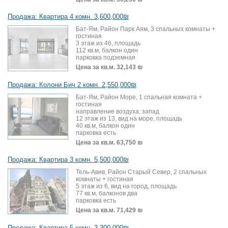
Продажа: Квартира 4 комн. 3,600,000₪
Бат-Ям, Район Парк Аям, 3 спальных комнаты +
гостиная
3 этаж из 46, площадь
112 кв.м, балкон один
парковка подземная
Цена за кв.м.
32,143 ₪
Продажа: Колони Бич 2 комн. 2,550,000₪
Бат-Ям, Район Море, 1 спальная комната +
гостиная
направление воздуха: запад
12 этаж из 13, вид на море, площадь
40 кв.м, балкон один
парковка есть
Цена за кв.м.
63,750 ₪
Продажа: Квартира 3 комн. 5,500,000₪
Тель-Авив, Район Старый Север, 2 спальных
комнаты + гостиная
5 этаж из 6, вид на город, площадь
77 кв.м, балконов два
парковка есть
Цена за кв.м.
71,429 ₪
Продажа: Квартира 5 комн. 3,300,000₪