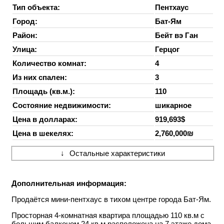
Тип объекта:
Пентхаус
Город:
Бат-Ям
Район:
Бейт вэ Ган
Улица:
Герцог
Количество комнат:
4
Из них спален:
3
Площадь (кв.м.):
110
Состояние недвижимости:
шикарное
Цена в долларах:
919,693$
Цена в шекелях:
2,760,000₪
↓
Остальные характеристики
Дополнительная информация:
Продаётся мини-пентхаус в тихом центре города
Бат-Ям
.
Просторная 4-комнатная квартира площадью 110 кв.м с
большим балконом 24 кв.м расположена на 7 этаже дома