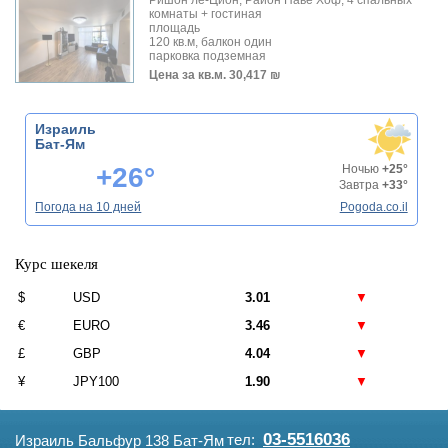
комнаты + гостиная
площадь
120 кв.м, балкон один
парковка подземная
Цена за кв.м.
30,417 ₪
Израиль
Бат-Ям
+26°
Ночью
+25°
Завтра
+33°
Погода на 10 дней
Pogoda.co.il
Курс шекеля
$
USD
3.01
▼
€
EURO
3.46
▼
£
GBP
4.04
▼
¥
JPY100
1.90
▼
03-5516036
тел:
Израиль Бальфур 138 Бат-Ям