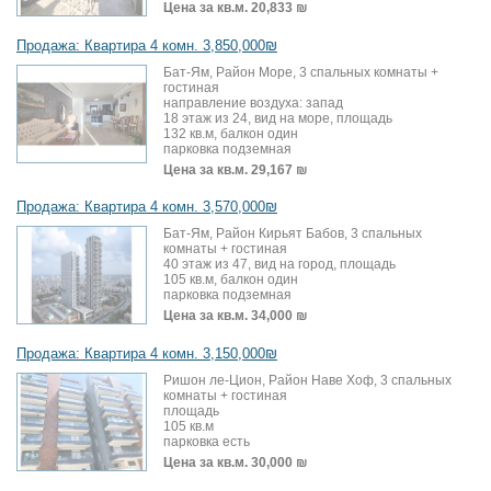
Цена за кв.м.
20,833 ₪
Продажа: Квартира 4 комн. 3,850,000₪
Бат-Ям, Район Море, 3 спальных комнаты +
гостиная
направление воздуха: запад
18 этаж из 24, вид на море, площадь
132 кв.м, балкон один
парковка подземная
Цена за кв.м.
29,167 ₪
Продажа: Квартира 4 комн. 3,570,000₪
Бат-Ям, Район Кирьят Бабов, 3 спальных
комнаты + гостиная
40 этаж из 47, вид на город, площадь
105 кв.м, балкон один
парковка подземная
Цена за кв.м.
34,000 ₪
Продажа: Квартира 4 комн. 3,150,000₪
Ришон ле-Цион, Район Наве Хоф, 3 спальных
комнаты + гостиная
площадь
105 кв.м
парковка есть
Цена за кв.м.
30,000 ₪