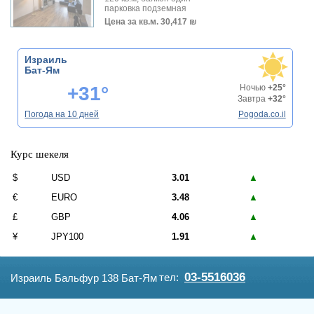
парковка подземная
Цена за кв.м.
30,417 ₪
Израиль
Бат-Ям
+31°
Ночью
+25°
Завтра
+32°
Погода на 10 дней
Pogoda.co.il
Курс шекеля
$
USD
3.01
▲
€
EURO
3.48
▲
£
GBP
4.06
▲
¥
JPY100
1.91
▲
03-5516036
тел:
Израиль Бальфур 138 Бат-Ям