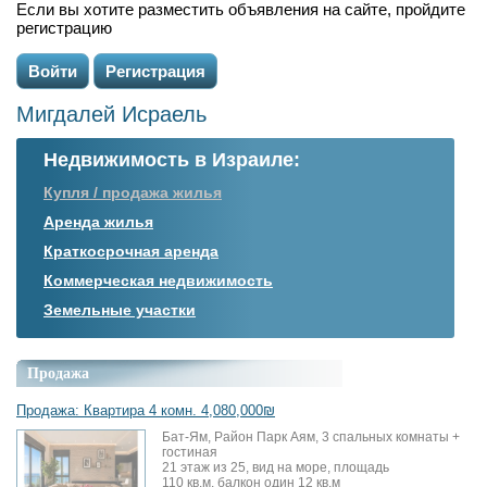
Если вы хотите разместить объявления на сайте, пройдите
регистрацию
Войти
Регистрация
Мигдалей Исраель
Недвижимость в Израиле:
Купля / продажа жилья
Аренда жилья
Краткосрочная аренда
Коммерческая недвижимость
Земельные участки
Продажа
Продажа: Квартира 4 комн. 4,080,000₪
Бат-Ям, Район Парк Аям, 3 спальных комнаты +
гостиная
21 этаж из 25, вид на море, площадь
110 кв.м, балкон один 12 кв.м