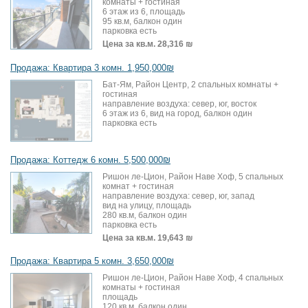
комнаты + гостиная
6 этаж из 6, площадь
95 кв.м, балкон один
парковка есть
Цена за кв.м.
28,316 ₪
Продажа: Квартира 3 комн. 1,950,000₪
Бат-Ям, Район Центр, 2 спальных комнаты +
гостиная
направление воздуха: север, юг, восток
6 этаж из 6, вид на город, балкон один
парковка есть
Продажа: Коттедж 6 комн. 5,500,000₪
Ришон ле-Цион, Район Наве Хоф, 5 спальных
комнат + гостиная
направление воздуха: север, юг, запад
вид на улицу, площадь
280 кв.м, балкон один
парковка есть
Цена за кв.м.
19,643 ₪
Продажа: Квартира 5 комн. 3,650,000₪
Ришон ле-Цион, Район Наве Хоф, 4 спальных
комнаты + гостиная
площадь
120 кв.м, балкон один