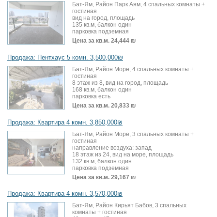
Бат-Ям, Район Парк Аям, 4 спальных комнаты +
гостиная
вид на город, площадь
135 кв.м, балкон один
парковка подземная
Цена за кв.м.
24,444 ₪
Продажа: Пентхаус 5 комн. 3,500,000₪
Бат-Ям, Район Море, 4 спальных комнаты +
гостиная
8 этаж из 8, вид на город, площадь
168 кв.м, балкон один
парковка есть
Цена за кв.м.
20,833 ₪
Продажа: Квартира 4 комн. 3,850,000₪
Бат-Ям, Район Море, 3 спальных комнаты +
гостиная
направление воздуха: запад
18 этаж из 24, вид на море, площадь
132 кв.м, балкон один
парковка подземная
Цена за кв.м.
29,167 ₪
Продажа: Квартира 4 комн. 3,570,000₪
Бат-Ям, Район Кирьят Бабов, 3 спальных
комнаты + гостиная