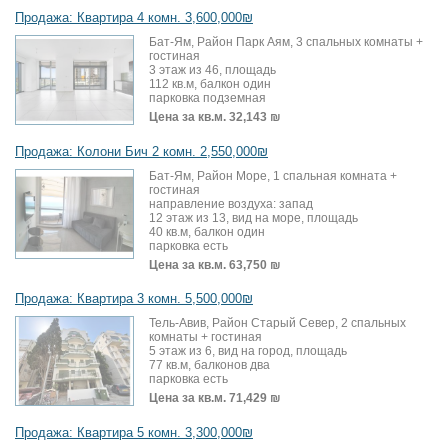
Продажа: Квартира 4 комн. 3,600,000₪
Бат-Ям, Район Парк Аям, 3 спальных комнаты +
гостиная
3 этаж из 46, площадь
112 кв.м, балкон один
парковка подземная
Цена за кв.м.
32,143 ₪
Продажа: Колони Бич 2 комн. 2,550,000₪
Бат-Ям, Район Море, 1 спальная комната +
гостиная
направление воздуха: запад
12 этаж из 13, вид на море, площадь
40 кв.м, балкон один
парковка есть
Цена за кв.м.
63,750 ₪
Продажа: Квартира 3 комн. 5,500,000₪
Тель-Авив, Район Старый Север, 2 спальных
комнаты + гостиная
5 этаж из 6, вид на город, площадь
77 кв.м, балконов два
парковка есть
Цена за кв.м.
71,429 ₪
Продажа: Квартира 5 комн. 3,300,000₪