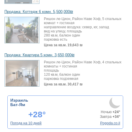
Продажа: Коттедж 6 комн. 5,500,000₪
Ришон ле-Цион, Район Наве Хоф, 5 спальных
комнат + гостиная
направление воздуха: север, юг, запад
вид на улицу, площадь
280 кв.м, балкон один
парковка есть
Цена за кв.м.
19,643 ₪
Продажа: Квартира 5 комн. 3,650,000₪
Ришон ле-Цион, Район Наве Хоф, 4 спальных
комнаты + гостиная
площадь
120 кв.м, балкон один
парковка подземная
Цена за кв.м.
30,417 ₪
Израиль
Бат-Ям
+28°
Ночью
+24°
Завтра
+34°
Погода на 10 дней
Pogoda.co.il