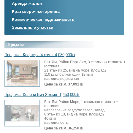
Аренда жилья
Краткосрочная аренда
Коммерческая недвижимость
Земельные участки
Продажа
Продажа: Квартира 4 комн. 4,080,000₪
Бат-Ям, Район Парк Аям, 3 спальных комнаты +
гостиная
21 этаж из 25, вид на море, площадь
110 кв.м, балкон один 12 кв.м
парковка подземная
Цена за кв.м.
37,091 ₪
Продажа: Колони Бич 2 комн. 1,450,000₪
Бат-Ям, Район Море, 1 спальная комната +
гостиная
направление воздуха: север, запад
8 этаж из 13, вид на море, площадь
40 кв.м
парковка есть
Цена за кв.м.
36,250 ₪