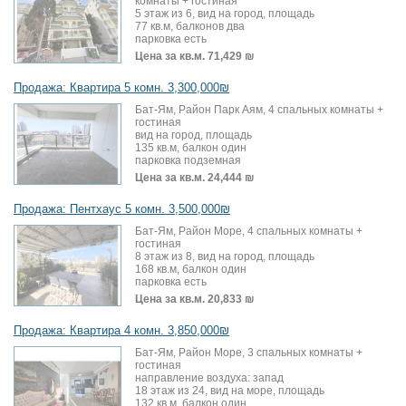
комнаты + гостиная
5 этаж из 6, вид на город, площадь
77 кв.м, балконов два
парковка есть
Цена за кв.м.
71,429 ₪
Продажа: Квартира 5 комн. 3,300,000₪
Бат-Ям, Район Парк Аям, 4 спальных комнаты +
гостиная
вид на город, площадь
135 кв.м, балкон один
парковка подземная
Цена за кв.м.
24,444 ₪
Продажа: Пентхаус 5 комн. 3,500,000₪
Бат-Ям, Район Море, 4 спальных комнаты +
гостиная
8 этаж из 8, вид на город, площадь
168 кв.м, балкон один
парковка есть
Цена за кв.м.
20,833 ₪
Продажа: Квартира 4 комн. 3,850,000₪
Бат-Ям, Район Море, 3 спальных комнаты +
гостиная
направление воздуха: запад
18 этаж из 24, вид на море, площадь
132 кв.м, балкон один