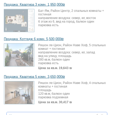
Продажа: Квартира 3 комн. 1,950,000₪
Бат-Ям, Район Центр, 2 спальных комнаты +
гостиная
направление воздуха: север, юг, восток
6 этаж из 6, вид на город, балкон один
парковка есть
Продажа: Коттедж 6 комн. 5,500,000₪
Ришон ле-Цион, Район Наве Хоф, 5 спальных
комнат + гостиная
направление воздуха: север, юг, запад
вид на улицу, площадь
280 кв.м, балкон один
парковка есть
Цена за кв.м.
19,643 ₪
Продажа: Квартира 5 комн. 3,650,000₪
Ришон ле-Цион, Район Наве Хоф, 4 спальных
комнаты + гостиная
площадь
120 кв.м, балкон один
парковка подземная
Цена за кв.м.
30,417 ₪