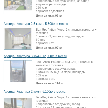
направление воздуха: север, юг, запад
вид на море, площадь
150 кв.м
парковка подземная
Цена за кв.м.
93 ₪
Аренда: Квартира 2.5 комн. 5,800₪ в месяц
Бат-Ям, Район Море, 2 спальных комнаты +
гостиная
1 этаж из 3, вид на улицу, площадь
60 кв.м
парковки нет
Цена за кв.м.
97 ₪
Аренда: Квартира 3 комн. 12,000₪ в месяц
Тель-Авив, Район Си энд Сан, 2 спальных
комнаты + гостиная
направление воздуха: запад
9 этаж из 15, вид на море, площадь
105 кв.м
парковка есть
Цена за кв.м.
114 ₪
Аренда: Квартира 2 комн. 5,100₪ в месяц
Бат-Ям, Район Море, 1 спальная комната +
гостиная
направление воздуха: юг, запад
11 этаж из 23, вид на море, площадь