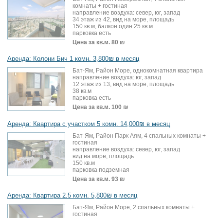
комнаты + гостиная
направление воздуха: север, юг, запад
34 этаж из 42, вид на море, площадь
150 кв.м, балкон один 25 кв.м
парковка есть
Цена за кв.м.
80 ₪
Аренда: Колони Бич 1 комн. 3,800₪ в месяц
Бат-Ям, Район Море, однокомнатная квартира
направление воздуха: юг, запад
12 этаж из 13, вид на море, площадь
38 кв.м
парковка есть
Цена за кв.м.
100 ₪
Аренда: Квартира с участком 5 комн. 14,000₪ в месяц
Бат-Ям, Район Парк Аям, 4 спальных комнаты +
гостиная
направление воздуха: север, юг, запад
вид на море, площадь
150 кв.м
парковка подземная
Цена за кв.м.
93 ₪
Аренда: Квартира 2.5 комн. 5,800₪ в месяц
Бат-Ям, Район Море, 2 спальных комнаты +
гостиная