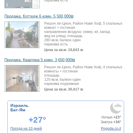
парковка есть
Продажа: Коттедж 6 комн. 5,500,000₪
Ришон ле-Цион, Район Наве Хоф, 5 спальных
комнат + гостиная
направление воздуха: север, юг, запад
вид на улицу, площадь
280 кв.м, балкон один
парковка есть
Цена за кв.м.
19,643 ₪
Продажа: Квартира 5 комн. 3,650,000₪
Ришон ле-Цион, Район Наве Хоф, 4 спальных
комнаты + гостиная
площадь
120 кв.м, балкон один
парковка подземная
Цена за кв.м.
30,417 ₪
Израиль
Бат-Ям
+27°
Ночью
+23°
Завтра
+34°
Погода на 10 дней
Pogoda.co.il