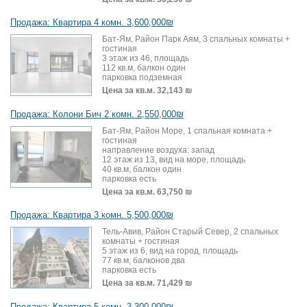
Продажа: Квартира 4 комн. 3,600,000₪
Бат-Ям, Район Парк Аям, 3 спальных комнаты +
гостиная
3 этаж из 46, площадь
112 кв.м, балкон один
парковка подземная
Цена за кв.м.
32,143 ₪
Продажа: Колони Бич 2 комн. 2,550,000₪
Бат-Ям, Район Море, 1 спальная комната +
гостиная
направление воздуха: запад
12 этаж из 13, вид на море, площадь
40 кв.м, балкон один
парковка есть
Цена за кв.м.
63,750 ₪
Продажа: Квартира 3 комн. 5,500,000₪
Тель-Авив, Район Старый Север, 2 спальных
комнаты + гостиная
5 этаж из 6, вид на город, площадь
77 кв.м, балконов два
парковка есть
Цена за кв.м.
71,429 ₪
Продажа: Квартира 5 комн. 3,300,000₪