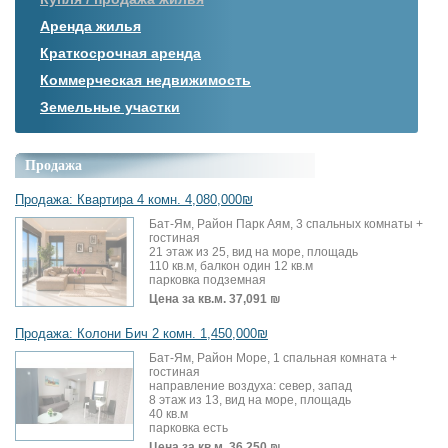
Аренда жилья
Краткосрочная аренда
Коммерческая недвижимость
Земельные участки
Продажа
Продажа: Квартира 4 комн. 4,080,000₪
Бат-Ям, Район Парк Аям, 3 спальных комнаты +
гостиная
21 этаж из 25, вид на море, площадь
110 кв.м, балкон один 12 кв.м
парковка подземная
Цена за кв.м.
37,091 ₪
Продажа: Колони Бич 2 комн. 1,450,000₪
Бат-Ям, Район Море, 1 спальная комната +
гостиная
направление воздуха: север, запад
8 этаж из 13, вид на море, площадь
40 кв.м
парковка есть
Цена за кв.м.
36,250 ₪