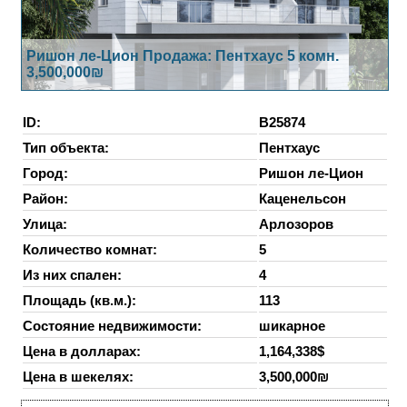
Ришон ле-Цион Продажа: Пентхаус 5 комн.
3,500,000₪
ID:
B25874
Тип объекта:
Пентхаус
Город:
Ришон ле-Цион
Район:
Каценельсон
Улица:
Арлозоров
Количество комнат:
5
Из них спален:
4
Площадь (кв.м.):
113
Состояние недвижимости:
шикарное
Цена в долларах:
1,164,338$
Цена в шекелях:
3,500,000₪