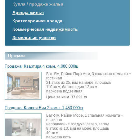
Купля / продажа жилья
Аренда жилья
Краткосрочная аренда
Коммерческая недвижимость
Земельные участки
Продажа
Продажа: Квартира 4 комн. 4,080,000₪
Бат-Ям, Район Парк Аям, 3 спальных комнаты +
гостиная
21 этаж из 25, вид на море, площадь
110 кв.м, балкон один 12 кв.м
парковка подземная
Цена за кв.м.
37,091 ₪
Продажа: Колони Бич 2 комн. 1,450,000₪
Бат-Ям, Район Море, 1 спальная комната +
гостиная
направление воздуха: север, запад
8 этаж из 13, вид на море, площадь
40 кв.м
парковка есть