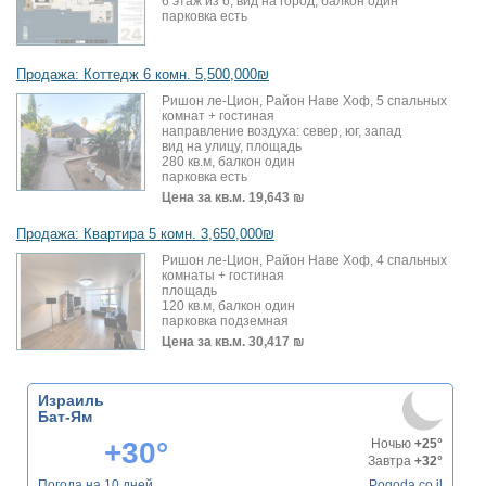
6 этаж из 6, вид на город, балкон один
парковка есть
Продажа: Коттедж 6 комн. 5,500,000₪
Ришон ле-Цион, Район Наве Хоф, 5 спальных
комнат + гостиная
направление воздуха: север, юг, запад
вид на улицу, площадь
280 кв.м, балкон один
парковка есть
Цена за кв.м.
19,643 ₪
Продажа: Квартира 5 комн. 3,650,000₪
Ришон ле-Цион, Район Наве Хоф, 4 спальных
комнаты + гостиная
площадь
120 кв.м, балкон один
парковка подземная
Цена за кв.м.
30,417 ₪
Израиль
Бат-Ям
+30°
Ночью
+25°
Завтра
+32°
Погода на 10 дней
Pogoda.co.il