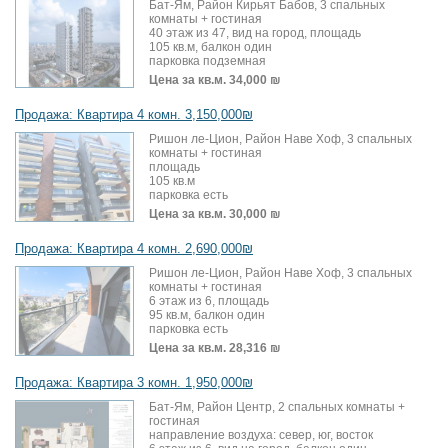
Бат-Ям, Район Кирьят Бабов, 3 спальных
комнаты + гостиная
40 этаж из 47, вид на город, площадь
105 кв.м, балкон один
парковка подземная
Цена за кв.м.
34,000 ₪
Продажа: Квартира 4 комн. 3,150,000₪
Ришон ле-Цион, Район Наве Хоф, 3 спальных
комнаты + гостиная
площадь
105 кв.м
парковка есть
Цена за кв.м.
30,000 ₪
Продажа: Квартира 4 комн. 2,690,000₪
Ришон ле-Цион, Район Наве Хоф, 3 спальных
комнаты + гостиная
6 этаж из 6, площадь
95 кв.м, балкон один
парковка есть
Цена за кв.м.
28,316 ₪
Продажа: Квартира 3 комн. 1,950,000₪
Бат-Ям, Район Центр, 2 спальных комнаты +
гостиная
направление воздуха: север, юг, восток