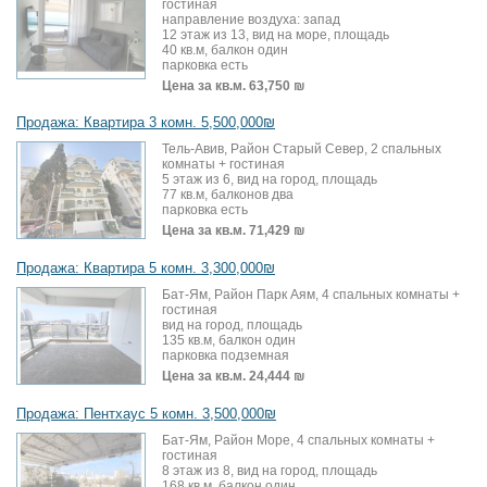
гостиная
направление воздуха: запад
12 этаж из 13, вид на море, площадь
40 кв.м, балкон один
парковка есть
Цена за кв.м.
63,750 ₪
Продажа: Квартира 3 комн. 5,500,000₪
Тель-Авив, Район Старый Север, 2 спальных
комнаты + гостиная
5 этаж из 6, вид на город, площадь
77 кв.м, балконов два
парковка есть
Цена за кв.м.
71,429 ₪
Продажа: Квартира 5 комн. 3,300,000₪
Бат-Ям, Район Парк Аям, 4 спальных комнаты +
гостиная
вид на город, площадь
135 кв.м, балкон один
парковка подземная
Цена за кв.м.
24,444 ₪
Продажа: Пентхаус 5 комн. 3,500,000₪
Бат-Ям, Район Море, 4 спальных комнаты +
гостиная
8 этаж из 8, вид на город, площадь
168 кв.м, балкон один