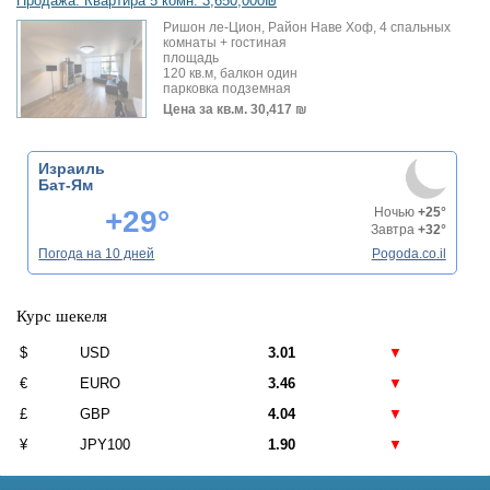
Продажа: Квартира 5 комн. 3,650,000₪
Ришон ле-Цион, Район Наве Хоф, 4 спальных
комнаты + гостиная
площадь
120 кв.м, балкон один
парковка подземная
Цена за кв.м.
30,417 ₪
Израиль
Бат-Ям
+29°
Ночью
+25°
Завтра
+32°
Погода на 10 дней
Pogoda.co.il
Курс шекеля
$
USD
3.01
▼
€
EURO
3.46
▼
£
GBP
4.04
▼
¥
JPY100
1.90
▼