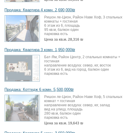
Продажа: Квартира 4 комн. 2,690,000₪
Ришон ле-Цион, Район Наве Хоф, 3 спальных
комнаты + гостиная
6 этаж из 6, площадь
95 кв.м, балкон один
парковка есть
Цена за кв.м.
28,316 ₪
Продажа: Квартира 3 комн. 1,950,000₪
Бат-Ям, Район Центр, 2 спальных комнаты +
гостиная
направление воздуха: север, юг, восток
6 этаж из 6, вид на город, балкон один
парковка есть
Продажа: Коттедж 6 комн. 5,500,000₪
Ришон ле-Цион, Район Наве Хоф, 5 спальных
комнат + гостиная
направление воздуха: север, юг, запад
вид на улицу, площадь
280 кв.м, балкон один
парковка есть
Цена за кв.м.
19,643 ₪