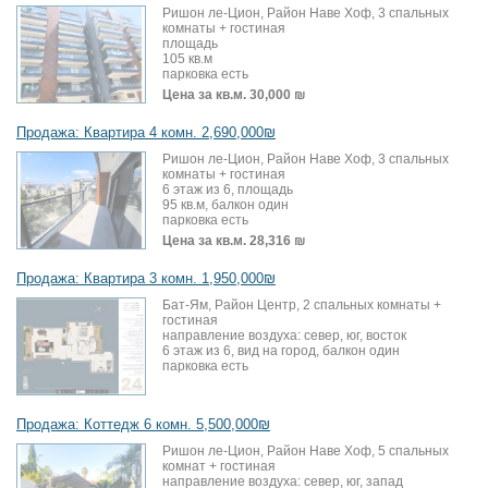
Ришон ле-Цион, Район Наве Хоф, 3 спальных
комнаты + гостиная
площадь
105 кв.м
парковка есть
Цена за кв.м.
30,000 ₪
Продажа: Квартира 4 комн. 2,690,000₪
Ришон ле-Цион, Район Наве Хоф, 3 спальных
комнаты + гостиная
6 этаж из 6, площадь
95 кв.м, балкон один
парковка есть
Цена за кв.м.
28,316 ₪
Продажа: Квартира 3 комн. 1,950,000₪
Бат-Ям, Район Центр, 2 спальных комнаты +
гостиная
направление воздуха: север, юг, восток
6 этаж из 6, вид на город, балкон один
парковка есть
Продажа: Коттедж 6 комн. 5,500,000₪
Ришон ле-Цион, Район Наве Хоф, 5 спальных
комнат + гостиная
направление воздуха: север, юг, запад