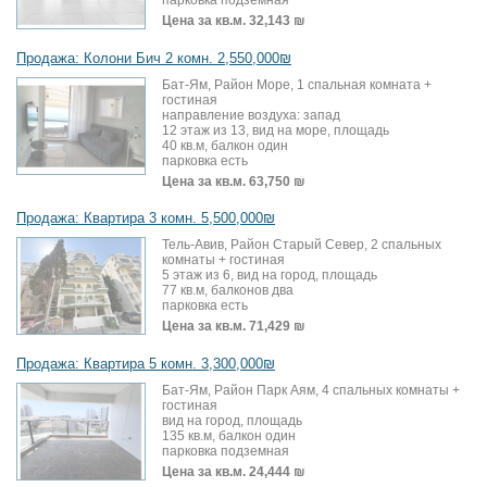
парковка подземная
Цена за кв.м.
32,143 ₪
Продажа: Колони Бич 2 комн. 2,550,000₪
Бат-Ям, Район Море, 1 спальная комната +
гостиная
направление воздуха: запад
12 этаж из 13, вид на море, площадь
40 кв.м, балкон один
парковка есть
Цена за кв.м.
63,750 ₪
Продажа: Квартира 3 комн. 5,500,000₪
Тель-Авив, Район Старый Север, 2 спальных
комнаты + гостиная
5 этаж из 6, вид на город, площадь
77 кв.м, балконов два
парковка есть
Цена за кв.м.
71,429 ₪
Продажа: Квартира 5 комн. 3,300,000₪
Бат-Ям, Район Парк Аям, 4 спальных комнаты +
гостиная
вид на город, площадь
135 кв.м, балкон один
парковка подземная
Цена за кв.м.
24,444 ₪