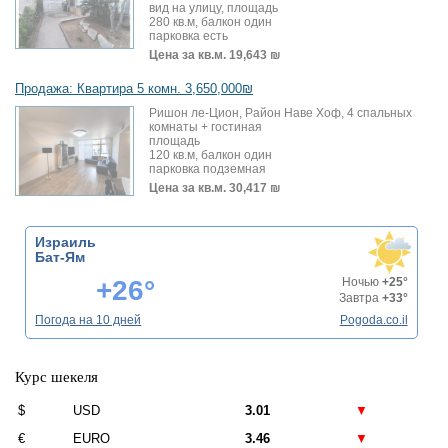
вид на улицу, площадь
280 кв.м, балкон один
парковка есть
Цена за кв.м.
19,643 ₪
Продажа: Квартира 5 комн. 3,650,000₪
Ришон ле-Цион, Район Наве Хоф, 4 спальных
комнаты + гостиная
площадь
120 кв.м, балкон один
парковка подземная
Цена за кв.м.
30,417 ₪
Израиль
Бат-Ям
+26°
Ночью
+25°
Завтра
+33°
Погода на 10 дней
Pogoda.co.il
Курс шекеля
$
USD
3.01
▼
€
EURO
3.46
▼