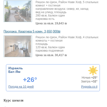
Ришон ле-Цион, Район Наве Хоф, 5 спальных
комнат + гостиная
направление воздуха: север, юг, запад
вид на улицу, площадь
280 кв.м, балкон один
парковка есть
Цена за кв.м.
19,643 ₪
Продажа: Квартира 5 комн. 3,650,000₪
Ришон ле-Цион, Район Наве Хоф, 4 спальных
комнаты + гостиная
площадь
120 кв.м, балкон один
парковка подземная
Цена за кв.м.
30,417 ₪
Израиль
Бат-Ям
+26°
Ночью
+25°
Завтра
+32°
Погода на 10 дней
Pogoda.co.il
Курс шекеля