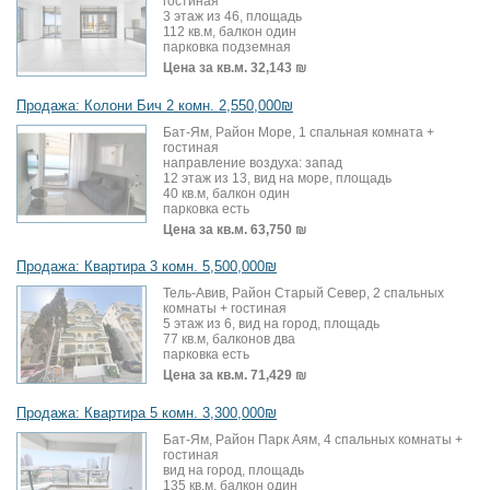
гостиная
3 этаж из 46, площадь
112 кв.м, балкон один
парковка подземная
Цена за кв.м.
32,143 ₪
Продажа: Колони Бич 2 комн. 2,550,000₪
Бат-Ям, Район Море, 1 спальная комната +
гостиная
направление воздуха: запад
12 этаж из 13, вид на море, площадь
40 кв.м, балкон один
парковка есть
Цена за кв.м.
63,750 ₪
Продажа: Квартира 3 комн. 5,500,000₪
Тель-Авив, Район Старый Север, 2 спальных
комнаты + гостиная
5 этаж из 6, вид на город, площадь
77 кв.м, балконов два
парковка есть
Цена за кв.м.
71,429 ₪
Продажа: Квартира 5 комн. 3,300,000₪
Бат-Ям, Район Парк Аям, 4 спальных комнаты +
гостиная
вид на город, площадь
135 кв.м, балкон один