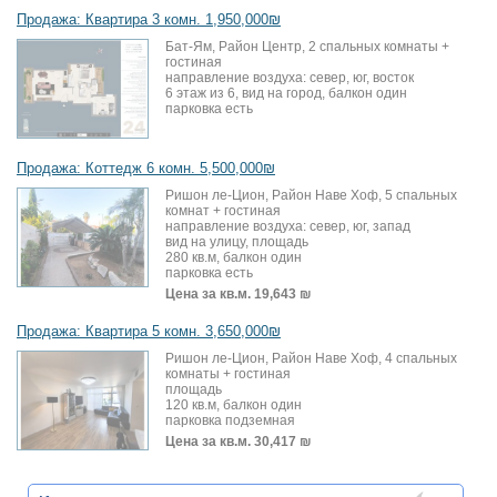
Продажа: Квартира 3 комн. 1,950,000₪
Бат-Ям, Район Центр, 2 спальных комнаты +
гостиная
направление воздуха: север, юг, восток
6 этаж из 6, вид на город, балкон один
парковка есть
Продажа: Коттедж 6 комн. 5,500,000₪
Ришон ле-Цион, Район Наве Хоф, 5 спальных
комнат + гостиная
направление воздуха: север, юг, запад
вид на улицу, площадь
280 кв.м, балкон один
парковка есть
Цена за кв.м.
19,643 ₪
Продажа: Квартира 5 комн. 3,650,000₪
Ришон ле-Цион, Район Наве Хоф, 4 спальных
комнаты + гостиная
площадь
120 кв.м, балкон один
парковка подземная
Цена за кв.м.
30,417 ₪