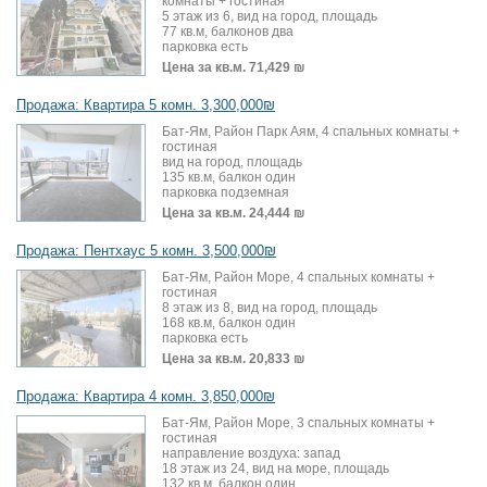
комнаты + гостиная
5 этаж из 6, вид на город, площадь
77 кв.м, балконов два
парковка есть
Цена за кв.м.
71,429 ₪
Продажа: Квартира 5 комн. 3,300,000₪
Бат-Ям, Район Парк Аям, 4 спальных комнаты +
гостиная
вид на город, площадь
135 кв.м, балкон один
парковка подземная
Цена за кв.м.
24,444 ₪
Продажа: Пентхаус 5 комн. 3,500,000₪
Бат-Ям, Район Море, 4 спальных комнаты +
гостиная
8 этаж из 8, вид на город, площадь
168 кв.м, балкон один
парковка есть
Цена за кв.м.
20,833 ₪
Продажа: Квартира 4 комн. 3,850,000₪
Бат-Ям, Район Море, 3 спальных комнаты +
гостиная
направление воздуха: запад
18 этаж из 24, вид на море, площадь
132 кв.м, балкон один