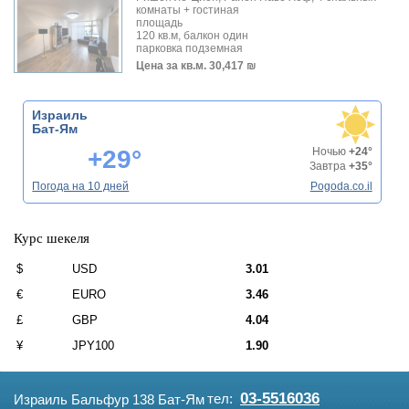
комнаты + гостиная
площадь
120 кв.м, балкон один
парковка подземная
Цена за кв.м.
30,417 ₪
Израиль
Бат-Ям
+29°
Ночью
+24°
Завтра
+35°
Погода на 10 дней
Pogoda.co.il
Курс шекеля
$
USD
3.01
€
EURO
3.46
£
GBP
4.04
¥
JPY100
1.90
03-5516036
тел:
Израиль Бальфур 138 Бат-Ям