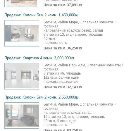
Цена за кв.м.
37,091 ₪
Продажа: Колони Бич 2 комн. 1,450,000₪
Бат-Ям, Район Море, 1 спальная комната +
гостиная
направление воздуха: север, запад
8 этаж из 13, вид на море, площадь
40 кв.м
парковка есть
Цена за кв.м.
36,250 ₪
Продажа: Квартира 4 комн. 3,600,000₪
Бат-Ям, Район Парк Аям, 3 спальных комнаты +
гостиная
3 этаж из 46, площадь
112 кв.м, балкон один
парковка подземная
Цена за кв.м.
32,143 ₪
Продажа: Колони Бич 2 комн. 2,550,000₪
Бат-Ям, Район Море, 1 спальная комната +
гостиная
направление воздуха: запад
12 этаж из 13, вид на море, площадь
40 кв.м, балкон один
парковка есть
Цена за кв.м.
63,750 ₪