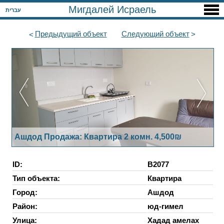
Мигдалей Исраель
עברית
Предыдущий
объект
Следующий
объект
Ашдод Продажа: Квартира 2 комн. 4,500₪
ID:
B2077
Тип объекта:
Квартира
Город:
Ашдод
Район:
юд-гимел
Улица:
Хадад амелах