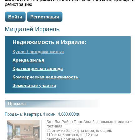
регистрацию
Войти
Регистрация
Мигдалей Исраель
Недвижимость в Израиле:
Купля / продажа жилья
Аренда жилья
Краткосрочная аренда
Коммерческая недвижимость
Земельные участки
Продажа
Продажа: Квартира 4 комн. 4,080,000₪
Бат-Ям, Район Парк Аям, 3 спальных комнаты +
гостиная
21 этаж из 25, вид на море, площадь
110 кв.м, балкон один 12 кв.м
парковка подземная