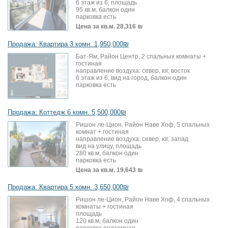
6 этаж из 6, площадь
95 кв.м, балкон один
парковка есть
Цена за кв.м.
28,316 ₪
Продажа: Квартира 3 комн. 1,950,000₪
Бат-Ям, Район Центр, 2 спальных комнаты +
гостиная
направление воздуха: север, юг, восток
6 этаж из 6, вид на город, балкон один
парковка есть
Продажа: Коттедж 6 комн. 5,500,000₪
Ришон ле-Цион, Район Наве Хоф, 5 спальных
комнат + гостиная
направление воздуха: север, юг, запад
вид на улицу, площадь
280 кв.м, балкон один
парковка есть
Цена за кв.м.
19,643 ₪
Продажа: Квартира 5 комн. 3,650,000₪
Ришон ле-Цион, Район Наве Хоф, 4 спальных
комнаты + гостиная
площадь
120 кв.м, балкон один
парковка подземная