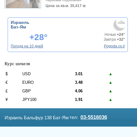
Цена за кв.м.
30,417 ₪
Израиль
Бат-Ям
+28°
Ночью
+24°
Завтра
+32°
Погода на 10 дней
Pogoda.co.il
Курс шекеля
$
USD
3.01
▲
€
EURO
3.48
▲
£
GBP
4.06
▲
¥
JPY100
1.91
▲
03-5516036
тел:
Израиль Бальфур 138 Бат-Ям