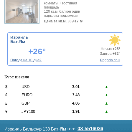
комнаты + гостиная
площадь
120 кв.м, балкон один
парковка подземная
Цена за кв.м.
30,417 ₪
Израиль
Бат-Ям
+26°
Ночью
+25°
Завтра
+32°
Погода на 10 дней
Pogoda.co.il
Курс шекеля
$
USD
3.01
▲
€
EURO
3.48
▲
£
GBP
4.06
▲
¥
JPY100
1.91
▲
03-5516036
тел:
Израиль Бальфур 138 Бат-Ям