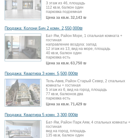
3 этаж из 46, площадь
112 кв.м, балкон один
парковка подземная
Цена за кв.м.
32,143 ₪
Продажа: Колони Бич 2 комн. 2,550,000₪
Бат-Ям, Район Море, 1 спальная комната +
гостиная
направление воздуха: запад
12 этаж из 13, вид на море, площадь
40 кв.м, балкон один
парковка есть
Цена за кв.м.
63,750 ₪
Продажа: Квартира 3 комн. 5,500,000₪
Тель-Авив, Район Старый Север, 2 спальных
комнаты + гостиная
5 этаж из 6, вид на город, площадь
77 кв.м, балконов два
парковка есть
Цена за кв.м.
71,429 ₪
Продажа: Квартира 5 комн. 3,300,000₪
Бат-Ям, Район Парк Аям, 4 спальных комнаты +
гостиная
вид на город, площадь
135 кв.м, балкон один