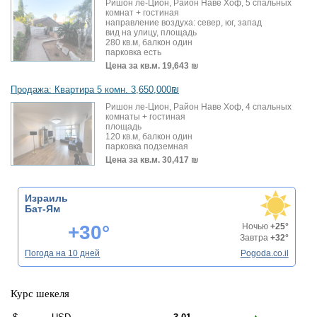
Ришон ле-Цион, Район Наве Хоф, 5 спальных
комнат + гостиная
направление воздуха: север, юг, запад
вид на улицу, площадь
280 кв.м, балкон один
парковка есть
Цена за кв.м.
19,643 ₪
Продажа: Квартира 5 комн. 3,650,000₪
Ришон ле-Цион, Район Наве Хоф, 4 спальных
комнаты + гостиная
площадь
120 кв.м, балкон один
парковка подземная
Цена за кв.м.
30,417 ₪
Израиль
Бат-Ям
+30°
Ночью
+25°
Завтра
+32°
Погода на 10 дней
Pogoda.co.il
Курс шекеля