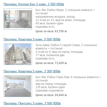
Продажа: Колони Бич 2 комн. 2,550,000₪
Бат-Ям, Район Море, 1 спальная комната +
гостиная
направление воздуха: запад
12 этаж из 13, вид на море, площадь
40 кв.м, балкон один
парковка есть
Цена за кв.м.
63,750 ₪
Продажа: Квартира 3 комн. 5,500,000₪
Тель-Авив, Район Старый Север, 2 спальных
комнаты + гостиная
5 этаж из 6, вид на город, площадь
77 кв.м, балконов два
парковка есть
Цена за кв.м.
71,429 ₪
Продажа: Квартира 5 комн. 3,300,000₪
Бат-Ям, Район Парк Аям, 4 спальных комнаты +
гостиная
вид на город, площадь
135 кв.м, балкон один
парковка подземная
Цена за кв.м.
24,444 ₪
Продажа: Пентхаус 5 комн. 3,500,000₪