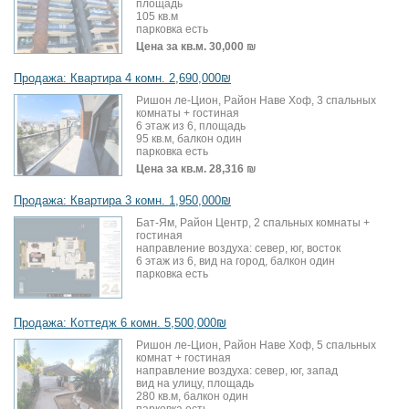
площадь
105 кв.м
парковка есть
Цена за кв.м.
30,000 ₪
Продажа: Квартира 4 комн. 2,690,000₪
Ришон ле-Цион, Район Наве Хоф, 3 спальных
комнаты + гостиная
6 этаж из 6, площадь
95 кв.м, балкон один
парковка есть
Цена за кв.м.
28,316 ₪
Продажа: Квартира 3 комн. 1,950,000₪
Бат-Ям, Район Центр, 2 спальных комнаты +
гостиная
направление воздуха: север, юг, восток
6 этаж из 6, вид на город, балкон один
парковка есть
Продажа: Коттедж 6 комн. 5,500,000₪
Ришон ле-Цион, Район Наве Хоф, 5 спальных
комнат + гостиная
направление воздуха: север, юг, запад
вид на улицу, площадь
280 кв.м, балкон один