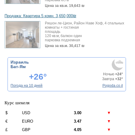
парковка есть
Цена за кв.м.
19,643 ₪
Продажа: Квартира 5 комн. 3,650,000₪
Ришон ле-Цион, Район Наве Хоф, 4 спальных
комнаты + гостиная
площадь
120 кв.м, балкон один
парковка подземная
Цена за кв.м.
30,417 ₪
Израиль
Бат-Ям
+26°
Ночью
+24°
Завтра
+32°
Погода на 10 дней
Pogoda.co.il
Курс шекеля
$
USD
3.00
▼
€
EURO
3.47
▼
£
GBP
4.05
▼