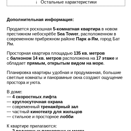
↓
Остальные характеристики
Дополнительная информация:
Продается роскошная
5-комнатная квартира
в новом
престижном небоскрёбе
Sea Tower
, расположенном в
современном прибрежном районе
Парк а-Ям
, город Бат
Ям.
Просторная квартира площадью
135 кв. метров
с
балконом 14 кв. метров
расположена на
17 этаже
и
обладает
прямым, открытым видом на море
.
Планировка квартиры удобная и продуманная, большие
светлые комнаты и панорамные окна создают ощущение
простора и уюта.
В доме:
—
4 скоростных лифта
—
круглосуточная охрана
— современный
тренажёрный зал
— частный
кинотеатр для жильцов
— стильное и просторное
лобби
К квартире прилагаются:
—
2 подземных парковочных места