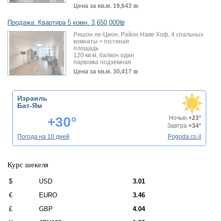
Цена за кв.м.
19,643 ₪
Продажа: Квартира 5 комн. 3,650,000₪
Ришон ле-Цион, Район Наве Хоф, 4 спальных
комнаты + гостиная
площадь
120 кв.м, балкон один
парковка подземная
Цена за кв.м.
30,417 ₪
Израиль
Бат-Ям
+30°
Ночью
+23°
Завтра
+34°
Погода на 10 дней
Pogoda.co.il
Курс шекеля
$
USD
3.01
€
EURO
3.46
£
GBP
4.04