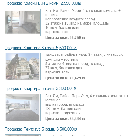
Продажа: Колони Бич 2 комн. 2,550,000₪
Бат-Ям, Район Море, 1 спальная комната +
гостиная
направление воздуха: запад
12 этаж из 13, вид на море, площадь
40 кв.м, балкон один
парковка есть
Цена за кв.м.
63,750 ₪
Продажа: Квартира 3 комн. 5,500,000₪
Тель-Авив, Район Старый Север, 2 спальных
комнаты + гостиная
5 этаж из 6, вид на город, площадь
77 кв.м, балконов два
парковка есть
Цена за кв.м.
71,429 ₪
Продажа: Квартира 5 комн. 3,300,000₪
Бат-Ям, Район Парк Аям, 4 спальных комнаты +
гостиная
вид на город, площадь
135 кв.м, балкон один
парковка подземная
Цена за кв.м.
24,444 ₪
Продажа: Пентхаус 5 комн. 3,500,000₪