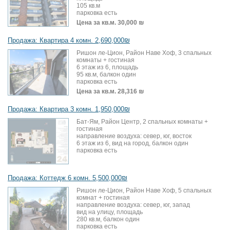
105 кв.м
парковка есть
Цена за кв.м.
30,000 ₪
Продажа: Квартира 4 комн. 2,690,000₪
Ришон ле-Цион, Район Наве Хоф, 3 спальных
комнаты + гостиная
6 этаж из 6, площадь
95 кв.м, балкон один
парковка есть
Цена за кв.м.
28,316 ₪
Продажа: Квартира 3 комн. 1,950,000₪
Бат-Ям, Район Центр, 2 спальных комнаты +
гостиная
направление воздуха: север, юг, восток
6 этаж из 6, вид на город, балкон один
парковка есть
Продажа: Коттедж 6 комн. 5,500,000₪
Ришон ле-Цион, Район Наве Хоф, 5 спальных
комнат + гостиная
направление воздуха: север, юг, запад
вид на улицу, площадь
280 кв.м, балкон один
парковка есть