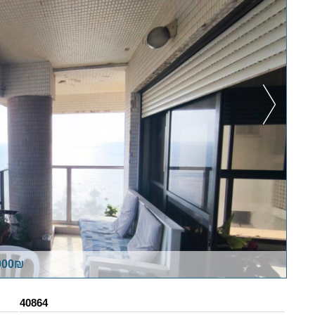
,000₪
40864