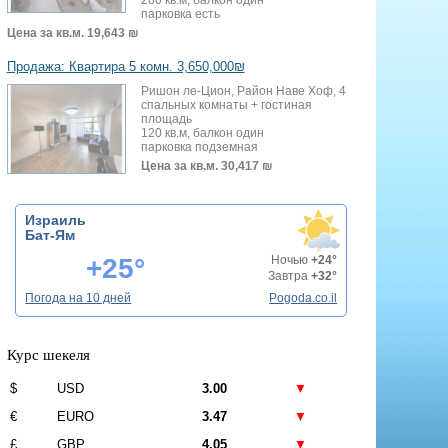
парковка есть
Цена за кв.м.
19,643 ₪
Продажа: Квартира 5 комн. 3,650,000₪
Ришон ле-Цион, Район Наве Хоф, 4
спальных комнаты + гостиная
площадь
120 кв.м, балкон один
парковка подземная
Цена за кв.м.
30,417 ₪
Израиль
Бат-Ям
+25°
Ночью
+24°
Завтра
+32°
Погода на 10 дней
Pogoda.co.il
Курс шекеля
$
USD
3.00
▼
€
EURO
3.47
▼
£
GBP
4.05
▼