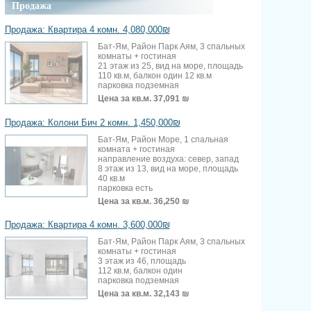
Продажа
Продажа: Квартира 4 комн. 4,080,000₪
Бат-Ям, Район Парк Аям, 3 спальных
комнаты + гостиная
21 этаж из 25, вид на море, площадь
110 кв.м, балкон один 12 кв.м
парковка подземная
Цена за кв.м.
37,091 ₪
Продажа: Колони Бич 2 комн. 1,450,000₪
Бат-Ям, Район Море, 1 спальная
комната + гостиная
направление воздуха: север, запад
8 этаж из 13, вид на море, площадь
40 кв.м
парковка есть
Цена за кв.м.
36,250 ₪
Продажа: Квартира 4 комн. 3,600,000₪
Бат-Ям, Район Парк Аям, 3 спальных
комнаты + гостиная
3 этаж из 46, площадь
112 кв.м, балкон один
парковка подземная
Цена за кв.м.
32,143 ₪