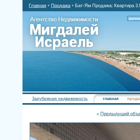
Главная
Продажа
Бат-Ям Продажа: Квартира 3.
русск
Зарубежная недвижимость
главная
прода
Предыдущий
объе