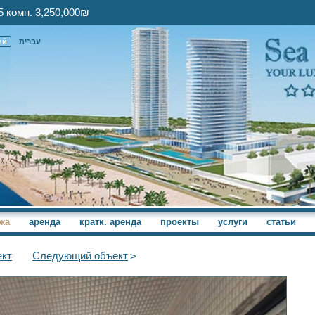
5 комн. 3,250,000₪
ий
עברית
жа
аренда
кратк. аренда
проекты
услуги
статьи
кт
Следующий
объект