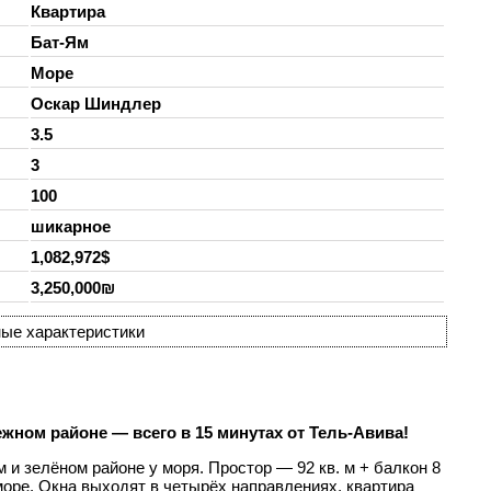
Квартира
Бат-Ям
Море
Оскар Шиндлер
3.5
3
100
шикарное
1,082,972$
3,250,000₪
ые характеристики
жном районе — всего в 15 минутах от Тель-Авива!
 и зелёном районе у моря. Простор — 92 кв. м + балкон 8
 море. Окна выходят в четырёх направлениях, квартира