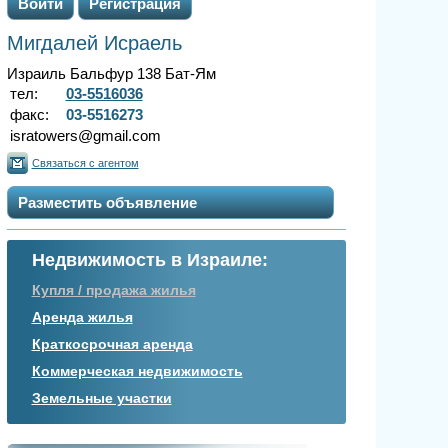
Войти
Регистрация
Мигдалей Исраель
Израиль Бальфур 138 Бат-Ям
тел:
03-5516036
факс:
03-5516273
isratowers@gmail.com
Связаться с агентом
Разместить объявление
Недвижимость в Израиле:
Купля / продажа жилья
Аренда жилья
Краткосрочная аренда
Коммерческая недвижимость
Земельные участки