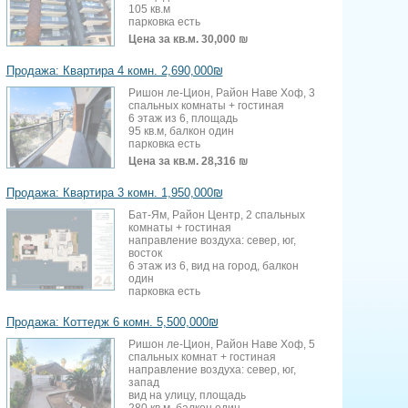
105 кв.м
парковка есть
Цена за кв.м.
30,000 ₪
Продажа: Квартира 4 комн. 2,690,000₪
Ришон ле-Цион, Район Наве Хоф, 3
спальных комнаты + гостиная
6 этаж из 6, площадь
95 кв.м, балкон один
парковка есть
Цена за кв.м.
28,316 ₪
Продажа: Квартира 3 комн. 1,950,000₪
Бат-Ям, Район Центр, 2 спальных
комнаты + гостиная
направление воздуха: север, юг,
восток
6 этаж из 6, вид на город, балкон
один
парковка есть
Продажа: Коттедж 6 комн. 5,500,000₪
Ришон ле-Цион, Район Наве Хоф, 5
спальных комнат + гостиная
направление воздуха: север, юг,
запад
вид на улицу, площадь
280 кв.м, балкон один