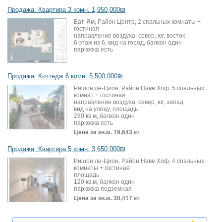
Продажа: Квартира 3 комн. 1,950,000₪
Бат-Ям, Район Центр, 2 спальных комнаты +
гостиная
направление воздуха: север, юг, восток
6 этаж из 6, вид на город, балкон один
парковка есть
Продажа: Коттедж 6 комн. 5,500,000₪
Ришон ле-Цион, Район Наве Хоф, 5 спальных
комнат + гостиная
направление воздуха: север, юг, запад
вид на улицу, площадь
280 кв.м, балкон один
парковка есть
Цена за кв.м.
19,643 ₪
Продажа: Квартира 5 комн. 3,650,000₪
Ришон ле-Цион, Район Наве Хоф, 4 спальных
комнаты + гостиная
площадь
120 кв.м, балкон один
парковка подземная
Цена за кв.м.
30,417 ₪