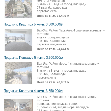
комнаты + гостиная
5 этаж из 6, вид на город, площадь
77 кв.м, балконов два
парковка есть
Цена за кв.м.
71,429 ₪
Продажа: Квартира 5 комн. 3,300,000₪
Бат-Ям, Район Парк Аям, 4 спальных комнаты +
гостиная
вид на город, площадь
135 кв.м, балкон один
парковка подземная
Цена за кв.м.
24,444 ₪
Продажа: Пентхаус 5 комн. 3,500,000₪
Бат-Ям, Район Море, 4 спальных комнаты +
гостиная
8 этаж из 8, вид на город, площадь
168 кв.м, балкон один
парковка есть
Цена за кв.м.
20,833 ₪
Продажа: Квартира 4 комн. 3,850,000₪
Бат-Ям, Район Море, 3 спальных комнаты +
гостиная
направление воздуха: запад
18 этаж из 24, вид на море, площадь
132 кв.м, балкон один