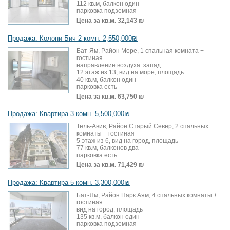
112 кв.м, балкон один
парковка подземная
Цена за кв.м.
32,143 ₪
Продажа: Колони Бич 2 комн. 2,550,000₪
Бат-Ям, Район Море, 1 спальная комната +
гостиная
направление воздуха: запад
12 этаж из 13, вид на море, площадь
40 кв.м, балкон один
парковка есть
Цена за кв.м.
63,750 ₪
Продажа: Квартира 3 комн. 5,500,000₪
Тель-Авив, Район Старый Север, 2 спальных
комнаты + гостиная
5 этаж из 6, вид на город, площадь
77 кв.м, балконов два
парковка есть
Цена за кв.м.
71,429 ₪
Продажа: Квартира 5 комн. 3,300,000₪
Бат-Ям, Район Парк Аям, 4 спальных комнаты +
гостиная
вид на город, площадь
135 кв.м, балкон один
парковка подземная