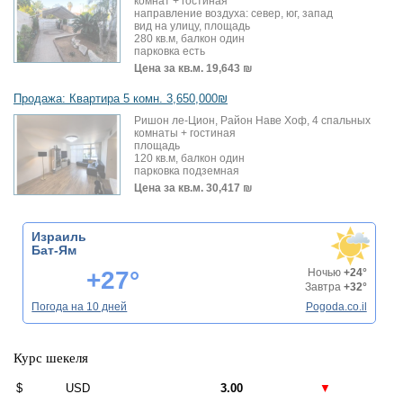
комнат + гостиная
направление воздуха: север, юг, запад
вид на улицу, площадь
280 кв.м, балкон один
парковка есть
Цена за кв.м.
19,643 ₪
Продажа: Квартира 5 комн. 3,650,000₪
Ришон ле-Цион, Район Наве Хоф, 4 спальных
комнаты + гостиная
площадь
120 кв.м, балкон один
парковка подземная
Цена за кв.м.
30,417 ₪
Израиль
Бат-Ям
+27°
Ночью
+24°
Завтра
+32°
Погода на 10 дней
Pogoda.co.il
Курс шекеля
$
USD
3.00
▼