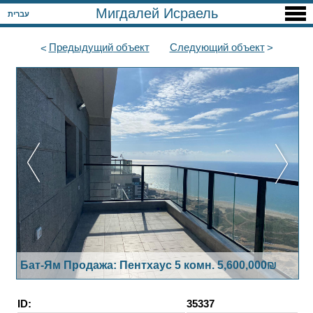
Мигдалей Исраель
עברית
Предыдущий
объект
Следующий
объект
Бат-Ям Продажа: Пентхаус 5 комн. 5,600,000₪
ID:
35337