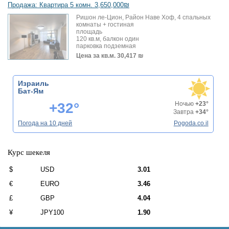
Продажа: Квартира 5 комн. 3,650,000₪
Ришон ле-Цион, Район Наве Хоф, 4 спальных
комнаты + гостиная
площадь
120 кв.м, балкон один
парковка подземная
Цена за кв.м.
30,417 ₪
Израиль
Бат-Ям
+32°
Ночью
+23°
Завтра
+34°
Погода на 10 дней
Pogoda.co.il
Курс шекеля
$
USD
3.01
€
EURO
3.46
£
GBP
4.04
¥
JPY100
1.90