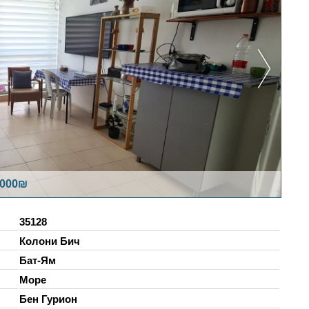
,000₪
35128
Колони Бич
Бат-Ям
Море
Бен Гурион