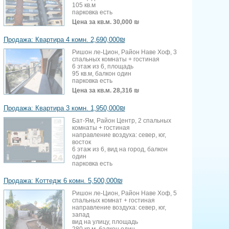
105 кв.м
парковка есть
Цена за кв.м.
30,000 ₪
Продажа: Квартира 4 комн. 2,690,000₪
Ришон ле-Цион, Район Наве Хоф, 3
спальных комнаты + гостиная
6 этаж из 6, площадь
95 кв.м, балкон один
парковка есть
Цена за кв.м.
28,316 ₪
Продажа: Квартира 3 комн. 1,950,000₪
Бат-Ям, Район Центр, 2 спальных
комнаты + гостиная
направление воздуха: север, юг,
восток
6 этаж из 6, вид на город, балкон
один
парковка есть
Продажа: Коттедж 6 комн. 5,500,000₪
Ришон ле-Цион, Район Наве Хоф, 5
спальных комнат + гостиная
направление воздуха: север, юг,
запад
вид на улицу, площадь
280 кв.м, балкон один