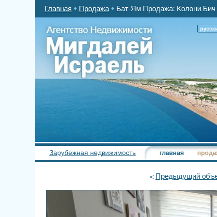
Главная
Продажа
Бат-Ям Продажа: Колони Бич 
русск
Зарубежная недвижимость
главная
прода
Предыдущий
объе