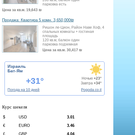
парковка есть
Цена за кв.м.
19,643 ₪
Продажа: Квартира 5 комн. 3,650,000₪
Ришон ле-Цион, Район Наве Хоф, 4
спальных комнаты + гостиная
площадь
120 кв.м, балкон один
парковка подземная
Цена за кв.м.
30,417 ₪
Израиль
Бат-Ям
+31°
Ночью
+23°
Завтра
+34°
Погода на 10 дней
Pogoda.co.il
Курс шекеля
$
USD
3.01
€
EURO
3.46
£
GBP
4.04