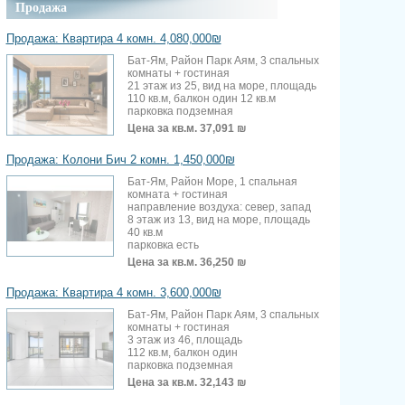
Продажа
Продажа: Квартира 4 комн. 4,080,000₪
Бат-Ям, Район Парк Аям, 3 спальных
комнаты + гостиная
21 этаж из 25, вид на море, площадь
110 кв.м, балкон один 12 кв.м
парковка подземная
Цена за кв.м.
37,091 ₪
Продажа: Колони Бич 2 комн. 1,450,000₪
Бат-Ям, Район Море, 1 спальная
комната + гостиная
направление воздуха: север, запад
8 этаж из 13, вид на море, площадь
40 кв.м
парковка есть
Цена за кв.м.
36,250 ₪
Продажа: Квартира 4 комн. 3,600,000₪
Бат-Ям, Район Парк Аям, 3 спальных
комнаты + гостиная
3 этаж из 46, площадь
112 кв.м, балкон один
парковка подземная
Цена за кв.м.
32,143 ₪