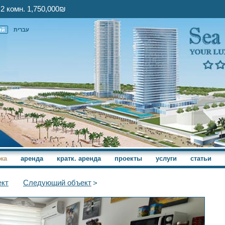
2 комн. 1,750,000₪
ий
עברית
жа
аренда
кратк. аренда
проекты
услуги
статьи
кт
Следующий
объект