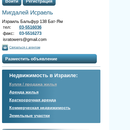
Войти
Регистрация
Мигдалей Исраель
Израиль Бальфур 138 Бат-Ям
тел:
03-5516036
факс:
03-5516273
isratowers@gmail.com
Связаться с агентом
Разместить объявление
Недвижимость в Израиле:
Купля / продажа жилья
Аренда жилья
Краткосрочная аренда
Коммерческая недвижимость
Земельные участки