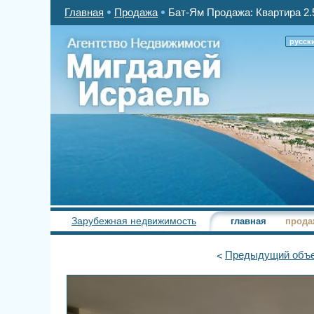
Главная
Продажа
Бат-Ям Продажа: Квартира 2.
русск
Зарубежная недвижимость
главная
прода
Предыдущий
объе