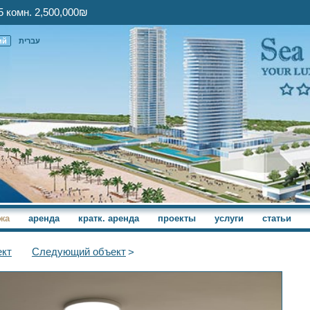
5 комн. 2,500,000₪
ий
עברית
жа
аренда
кратк. аренда
проекты
услуги
статьи
кт
Следующий
объект