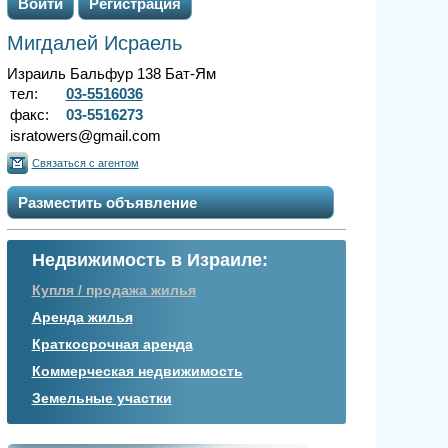
Войти
Регистрация
Мигдалей Исраель
Израиль Бальфур 138 Бат-Ям
тел:
03-5516036
факс:
03-5516273
isratowers@gmail.com
Связаться с агентом
Разместить объявление
Недвижимость в Израиле:
Купля / продажа жилья
Аренда жилья
Краткосрочная аренда
Коммерческая недвижимость
Земельные участки