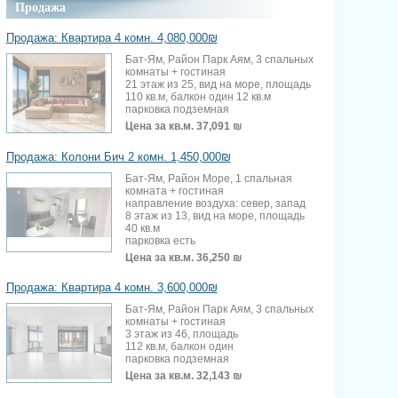
Продажа
Продажа: Квартира 4 комн. 4,080,000₪
Бат-Ям, Район Парк Аям, 3 спальных
комнаты + гостиная
21 этаж из 25, вид на море, площадь
110 кв.м, балкон один 12 кв.м
парковка подземная
Цена за кв.м.
37,091 ₪
Продажа: Колони Бич 2 комн. 1,450,000₪
Бат-Ям, Район Море, 1 спальная
комната + гостиная
направление воздуха: север, запад
8 этаж из 13, вид на море, площадь
40 кв.м
парковка есть
Цена за кв.м.
36,250 ₪
Продажа: Квартира 4 комн. 3,600,000₪
Бат-Ям, Район Парк Аям, 3 спальных
комнаты + гостиная
3 этаж из 46, площадь
112 кв.м, балкон один
парковка подземная
Цена за кв.м.
32,143 ₪