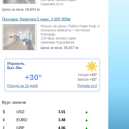
парковка есть
Цена за кв.м.
19,643 ₪
Продажа: Квартира 5 комн. 3,650,000₪
Ришон ле-Цион, Район Наве Хоф, 4
спальных комнаты + гостиная
площадь
120 кв.м, балкон один
парковка подземная
Цена за кв.м.
30,417 ₪
Израиль
Бат-Ям
+30°
Ночью
+25°
Завтра
+32°
Погода на 10 дней
Pogoda.co.il
Курс шекеля
$
USD
3.01
▲
€
EURO
3.48
▲
£
GBP
4.06
▲