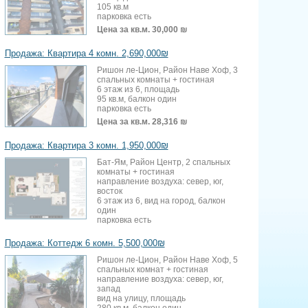
105 кв.м
парковка есть
Цена за кв.м.
30,000 ₪
Продажа: Квартира 4 комн. 2,690,000₪
Ришон ле-Цион, Район Наве Хоф, 3
спальных комнаты + гостиная
6 этаж из 6, площадь
95 кв.м, балкон один
парковка есть
Цена за кв.м.
28,316 ₪
Продажа: Квартира 3 комн. 1,950,000₪
Бат-Ям, Район Центр, 2 спальных
комнаты + гостиная
направление воздуха: север, юг,
восток
6 этаж из 6, вид на город, балкон
один
парковка есть
Продажа: Коттедж 6 комн. 5,500,000₪
Ришон ле-Цион, Район Наве Хоф, 5
спальных комнат + гостиная
направление воздуха: север, юг,
запад
вид на улицу, площадь
280 кв.м, балкон один