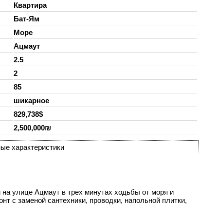
Квартира
Бат-Ям
Море
Ацмаут
2.5
2
85
шикарное
829,738$
2,500,000₪
ые характеристики
 на улице Ацмаут в трех минутах ходьбы от моря и
нт с заменой сантехники, проводки, напольной плитки,