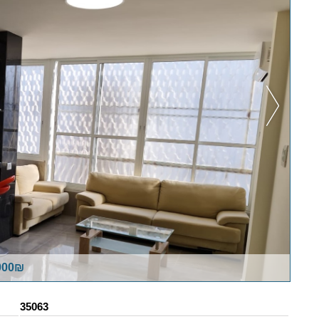
,000₪
35063