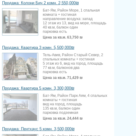
Продажа: Колони Бич 2 комн. 2,550,000₪
Бат-Ям, Район Море, 1 спальная
комната + гостиная
направление воздуха: запад
12 этаж из 13, вид на море, площадь
40 кв.м, балкон один
парковка есть
Цена за кв.м.
63,750 ₪
Продажа: Квартира 3 комн. 5,500,000₪
Тель-Авив, Район Старый Север, 2
спальных комнаты + гостиная
5 этаж из 6, вид на город, площадь
77 кв.м, балконов два
парковка есть
Цена за кв.м.
71,429 ₪
Продажа: Квартира 5 комн. 3,300,000₪
Бат-Ям, Район Парк Аям, 4 спальных
комнаты + гостиная
вид на город, площадь
135 кв.м, балкон один
парковка подземная
Цена за кв.м.
24,444 ₪
Продажа: Пентхаус 5 комн. 3,500,000₪