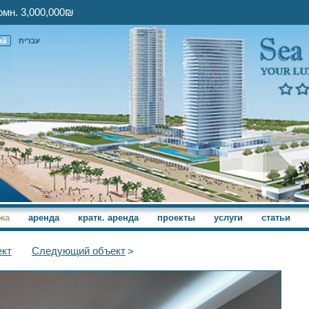
омн. 3,000,000₪
ий
עברית
жа
аренда
кратк. аренда
проекты
услуги
статьи
кт
Следующий
объект