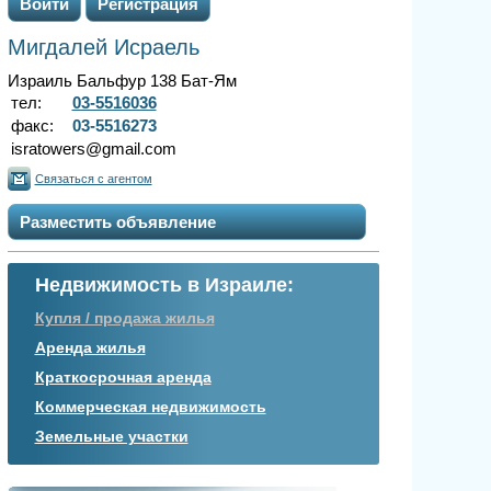
Войти
Регистрация
Мигдалей Исраель
Израиль Бальфур 138 Бат-Ям
тел:
03-5516036
факс:
03-5516273
isratowers@gmail.com
Связаться с агентом
Разместить объявление
Недвижимость в Израиле:
Купля / продажа жилья
Аренда жилья
Краткосрочная аренда
Коммерческая недвижимость
Земельные участки