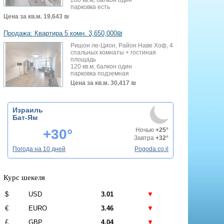
парковка есть
Цена за кв.м.
19,643 ₪
Продажа: Квартира 5 комн. 3,650,000₪
Ришон ле-Цион, Район Наве Хоф, 4
спальных комнаты + гостиная
площадь
120 кв.м, балкон один
парковка подземная
Цена за кв.м.
30,417 ₪
Израиль
Бат-Ям
+30°
Ночью
+25°
Завтра
+32°
Погода на 10 дней
Pogoda.co.il
Курс шекеля
$
USD
3.01
▼
€
EURO
3.46
▼
£
GBP
4.04
▼