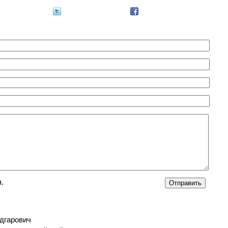
.
дгарович