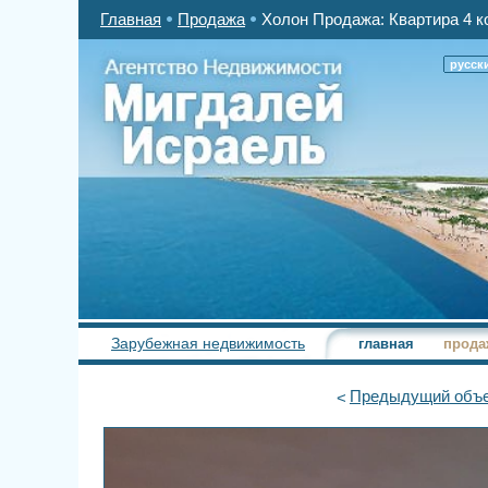
Главная
Продажа
Холон Продажа: Квартира 4 к
русск
Зарубежная недвижимость
главная
прода
Предыдущий
объе