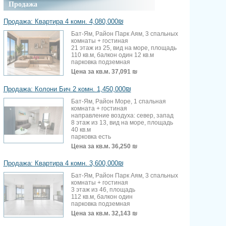
Продажа
Продажа: Квартира 4 комн. 4,080,000₪
Бат-Ям, Район Парк Аям, 3 спальных
комнаты + гостиная
21 этаж из 25, вид на море, площадь
110 кв.м, балкон один 12 кв.м
парковка подземная
Цена за кв.м.
37,091 ₪
Продажа: Колони Бич 2 комн. 1,450,000₪
Бат-Ям, Район Море, 1 спальная
комната + гостиная
направление воздуха: север, запад
8 этаж из 13, вид на море, площадь
40 кв.м
парковка есть
Цена за кв.м.
36,250 ₪
Продажа: Квартира 4 комн. 3,600,000₪
Бат-Ям, Район Парк Аям, 3 спальных
комнаты + гостиная
3 этаж из 46, площадь
112 кв.м, балкон один
парковка подземная
Цена за кв.м.
32,143 ₪