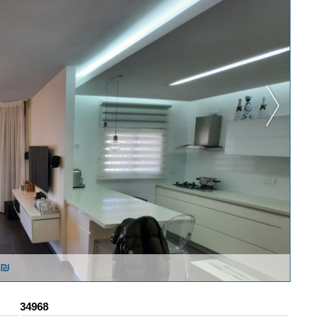
0₪
34968