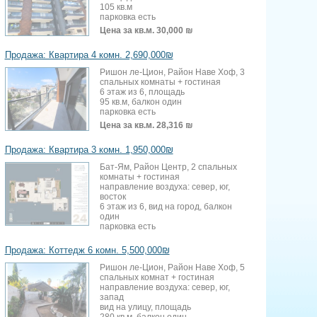
105 кв.м
парковка есть
Цена за кв.м.
30,000 ₪
Продажа: Квартира 4 комн. 2,690,000₪
Ришон ле-Цион, Район Наве Хоф, 3
спальных комнаты + гостиная
6 этаж из 6, площадь
95 кв.м, балкон один
парковка есть
Цена за кв.м.
28,316 ₪
Продажа: Квартира 3 комн. 1,950,000₪
Бат-Ям, Район Центр, 2 спальных
комнаты + гостиная
направление воздуха: север, юг,
восток
6 этаж из 6, вид на город, балкон
один
парковка есть
Продажа: Коттедж 6 комн. 5,500,000₪
Ришон ле-Цион, Район Наве Хоф, 5
спальных комнат + гостиная
направление воздуха: север, юг,
запад
вид на улицу, площадь
280 кв.м, балкон один