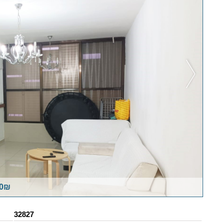
00₪
32827