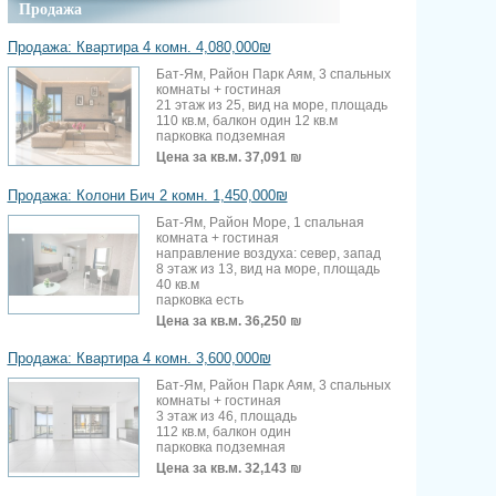
Продажа
Продажа: Квартира 4 комн. 4,080,000₪
Бат-Ям, Район Парк Аям, 3 спальных
комнаты + гостиная
21 этаж из 25, вид на море, площадь
110 кв.м, балкон один 12 кв.м
парковка подземная
Цена за кв.м.
37,091 ₪
Продажа: Колони Бич 2 комн. 1,450,000₪
Бат-Ям, Район Море, 1 спальная
комната + гостиная
направление воздуха: север, запад
8 этаж из 13, вид на море, площадь
40 кв.м
парковка есть
Цена за кв.м.
36,250 ₪
Продажа: Квартира 4 комн. 3,600,000₪
Бат-Ям, Район Парк Аям, 3 спальных
комнаты + гостиная
3 этаж из 46, площадь
112 кв.м, балкон один
парковка подземная
Цена за кв.м.
32,143 ₪