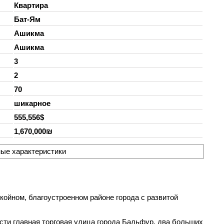
Квартира
Бат-Ям
Ашикма
Ашикма
3
2
70
шикарное
555,556$
1,670,000₪
ые характеристики
койном, благоустроенном районе города с развитой
ости главная торговая улица города Бальфур, два больших