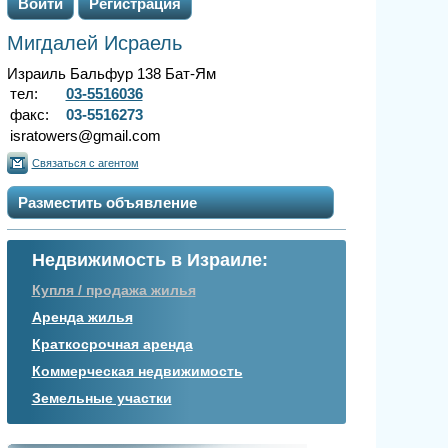
Войти
Регистрация
Мигдалей Исраель
Израиль Бальфур 138 Бат-Ям
тел:
03-5516036
факс:
03-5516273
isratowers@gmail.com
Связаться с агентом
Разместить объявление
Недвижимость в Израиле:
Купля / продажа жилья
Аренда жилья
Краткосрочная аренда
Коммерческая недвижимость
Земельные участки