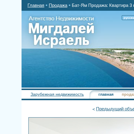
Главная
Продажа
Бат-Ям Продажа: Квартира 3 
русск
Зарубежная недвижимость
главная
прода
Предыдущий
объе