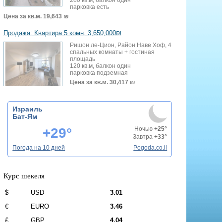
парковка есть
Цена за кв.м.
19,643 ₪
Продажа: Квартира 5 комн. 3,650,000₪
Ришон ле-Цион, Район Наве Хоф, 4
спальных комнаты + гостиная
площадь
120 кв.м, балкон один
парковка подземная
Цена за кв.м.
30,417 ₪
Израиль
Бат-Ям
+29°
Ночью
+25°
Завтра
+33°
Погода на 10 дней
Pogoda.co.il
Курс шекеля
$
USD
3.01
€
EURO
3.46
£
GBP
4.04