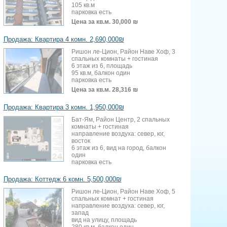
105 кв.м
парковка есть
Цена за кв.м.
30,000 ₪
Продажа: Квартира 4 комн. 2,690,000₪
Ришон ле-Цион, Район Наве Хоф, 3
спальных комнаты + гостиная
6 этаж из 6, площадь
95 кв.м, балкон один
парковка есть
Цена за кв.м.
28,316 ₪
Продажа: Квартира 3 комн. 1,950,000₪
Бат-Ям, Район Центр, 2 спальных
комнаты + гостиная
направление воздуха: север, юг,
восток
6 этаж из 6, вид на город, балкон
один
парковка есть
Продажа: Коттедж 6 комн. 5,500,000₪
Ришон ле-Цион, Район Наве Хоф, 5
спальных комнат + гостиная
направление воздуха: север, юг,
запад
вид на улицу, площадь
280 кв.м, балкон один