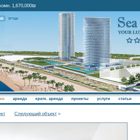
комн. 1,670,000₪
ий
עברית
жа
аренда
кратк. аренда
проекты
услуги
статьи
кт
Следующий
объект