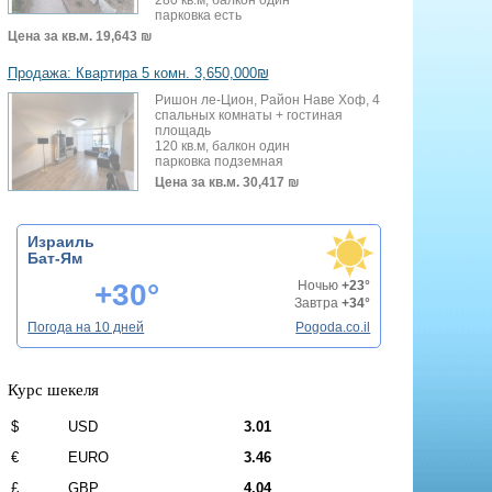
парковка есть
Цена за кв.м.
19,643 ₪
Продажа: Квартира 5 комн. 3,650,000₪
Ришон ле-Цион, Район Наве Хоф, 4
спальных комнаты + гостиная
площадь
120 кв.м, балкон один
парковка подземная
Цена за кв.м.
30,417 ₪
Израиль
Бат-Ям
+30°
Ночью
+23°
Завтра
+34°
Погода на 10 дней
Pogoda.co.il
Курс шекеля
$
USD
3.01
€
EURO
3.46
£
GBP
4.04