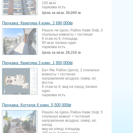
105 кв.м
парковка есть
Цена за кв.м.
30,000 ₪
Продажа: Квартира 4 комн. 2,690,000₪
Ришон ле-Цион, Район Наве Хоф, 3
спальных комнаты + гостиная
6 этаж из 6, площадь
95 кв.м, балкон один
парковка есть
Цена за кв.м.
28,316 ₪
Продажа: Квартира 3 комн. 1,950,000₪
Бат-Ям, Район Центр, 2 спальных
комнаты + гостиная
направление воздуха: север, юг,
восток
6 этаж из 6, вид на город, балкон
один
парковка есть
Продажа: Коттедж 6 комн. 5,500,000₪
Ришон ле-Цион, Район Наве Хоф, 5
спальных комнат + гостиная
направление воздуха: север, юг,
запад
вид на улицу, площадь
280 кв.м, балкон один