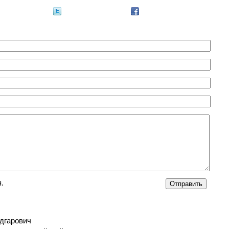
.
дгарович