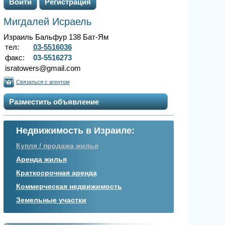
Войти
Регистрация
Мигдалей Исраель
Израиль Бальфур 138 Бат-Ям
тел:
03-5516036
факс:
03-5516273
isratowers@gmail.com
Связаться с агентом
Разместить объявление
Недвижимость в Израиле:
Купля / продажа жилья
Аренда жилья
Краткосрочная аренда
Коммерческая недвижимость
Земельные участки