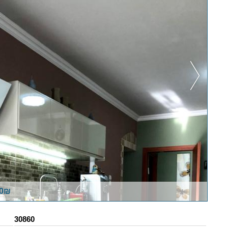
00₪
30860