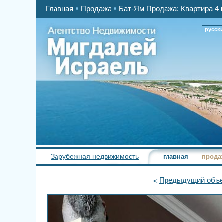
Главная
Продажа
Бат-Ям Продажа: Квартира 4 
русск
Зарубежная недвижимость
главная
прода
Предыдущий
объе