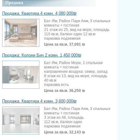
Продажа
Продажа: Квартира 4 комн. 4,080,000₪
Бат-Ям, Район Парк Аям, 3 спальных
комнаты + гостиная
21 этаж из 25, вид на море, площадь
110 кв.м, балкон один 12 кв.м
парковка подземная
Цена за кв.м.
37,091 ₪
Продажа: Колони Бич 2 комн. 1,450,000₪
Бат-Ям, Район Море, 1 спальная
комната + гостиная
направление воздуха: север, запад
8 этаж из 13, вид на море, площадь
40 кв.м
парковка есть
Цена за кв.м.
36,250 ₪
Продажа: Квартира 4 комн. 3,600,000₪
Бат-Ям, Район Парк Аям, 3 спальных
комнаты + гостиная
3 этаж из 46, площадь
112 кв.м, балкон один
парковка подземная
Цена за кв.м.
32,143 ₪