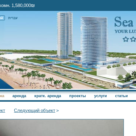
комн. 1,580,000₪
ий
עברית
жа
аренда
кратк. аренда
проекты
услуги
статьи
кт
Следующий
объект