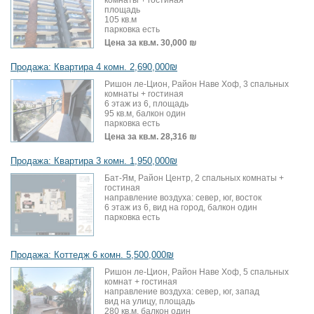
площадь
105 кв.м
парковка есть
Цена за кв.м.
30,000 ₪
Продажа: Квартира 4 комн. 2,690,000₪
Ришон ле-Цион, Район Наве Хоф, 3 спальных
комнаты + гостиная
6 этаж из 6, площадь
95 кв.м, балкон один
парковка есть
Цена за кв.м.
28,316 ₪
Продажа: Квартира 3 комн. 1,950,000₪
Бат-Ям, Район Центр, 2 спальных комнаты +
гостиная
направление воздуха: север, юг, восток
6 этаж из 6, вид на город, балкон один
парковка есть
Продажа: Коттедж 6 комн. 5,500,000₪
Ришон ле-Цион, Район Наве Хоф, 5 спальных
комнат + гостиная
направление воздуха: север, юг, запад
вид на улицу, площадь
280 кв.м, балкон один