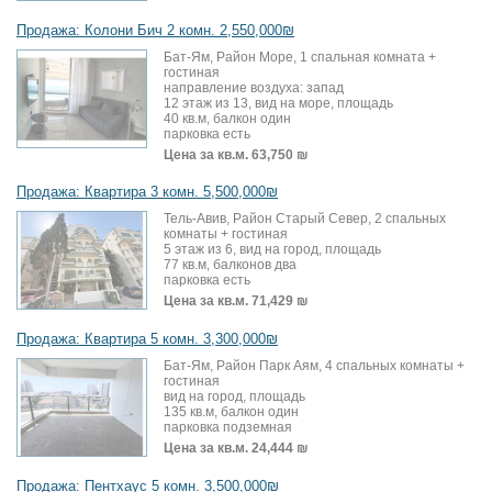
Продажа: Колони Бич 2 комн. 2,550,000₪
Бат-Ям, Район Море, 1 спальная комната +
гостиная
направление воздуха: запад
12 этаж из 13, вид на море, площадь
40 кв.м, балкон один
парковка есть
Цена за кв.м.
63,750 ₪
Продажа: Квартира 3 комн. 5,500,000₪
Тель-Авив, Район Старый Север, 2 спальных
комнаты + гостиная
5 этаж из 6, вид на город, площадь
77 кв.м, балконов два
парковка есть
Цена за кв.м.
71,429 ₪
Продажа: Квартира 5 комн. 3,300,000₪
Бат-Ям, Район Парк Аям, 4 спальных комнаты +
гостиная
вид на город, площадь
135 кв.м, балкон один
парковка подземная
Цена за кв.м.
24,444 ₪
Продажа: Пентхаус 5 комн. 3,500,000₪