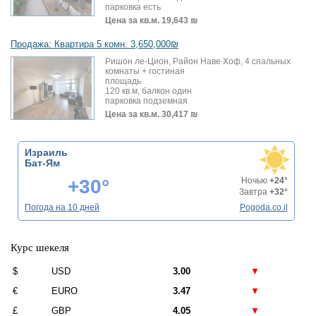
парковка есть
Цена за кв.м.
19,643 ₪
Продажа: Квартира 5 комн. 3,650,000₪
Ришон ле-Цион, Район Наве Хоф, 4 спальных
комнаты + гостиная
площадь
120 кв.м, балкон один
парковка подземная
Цена за кв.м.
30,417 ₪
Израиль
Бат-Ям
+30°
Ночью
+24°
Завтра
+32°
Погода на 10 дней
Pogoda.co.il
Курс шекеля
$
USD
3.00
▼
€
EURO
3.47
▼
£
GBP
4.05
▼