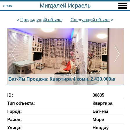
Мигдалей Исраель
עברית
Предыдущий
объект
Следующий
объект
Бат-Ям Продажа: Квартира 4 комн. 2,430,000₪
ID:
30835
Тип объекта:
Квартира
Город:
Бат-Ям
Район:
Море
Улица:
Нордау