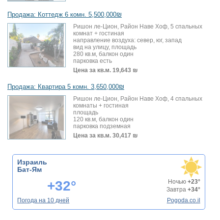
Продажа: Коттедж 6 комн. 5,500,000₪
Ришон ле-Цион, Район Наве Хоф, 5 спальных
комнат + гостиная
направление воздуха: север, юг, запад
вид на улицу, площадь
280 кв.м, балкон один
парковка есть
Цена за кв.м.
19,643 ₪
Продажа: Квартира 5 комн. 3,650,000₪
Ришон ле-Цион, Район Наве Хоф, 4 спальных
комнаты + гостиная
площадь
120 кв.м, балкон один
парковка подземная
Цена за кв.м.
30,417 ₪
Израиль
Бат-Ям
+32°
Ночью
+23°
Завтра
+34°
Погода на 10 дней
Pogoda.co.il