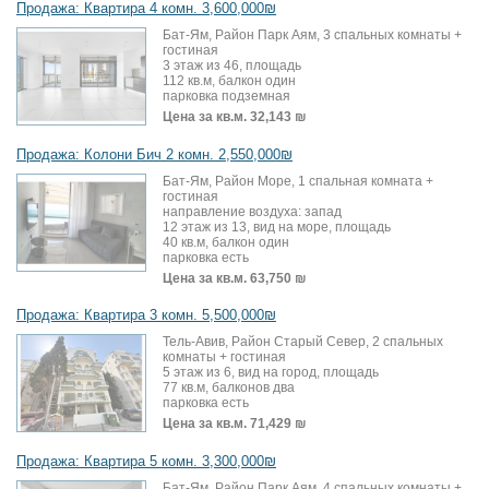
Продажа: Квартира 4 комн. 3,600,000₪
Бат-Ям, Район Парк Аям, 3 спальных комнаты +
гостиная
3 этаж из 46, площадь
112 кв.м, балкон один
парковка подземная
Цена за кв.м.
32,143 ₪
Продажа: Колони Бич 2 комн. 2,550,000₪
Бат-Ям, Район Море, 1 спальная комната +
гостиная
направление воздуха: запад
12 этаж из 13, вид на море, площадь
40 кв.м, балкон один
парковка есть
Цена за кв.м.
63,750 ₪
Продажа: Квартира 3 комн. 5,500,000₪
Тель-Авив, Район Старый Север, 2 спальных
комнаты + гостиная
5 этаж из 6, вид на город, площадь
77 кв.м, балконов два
парковка есть
Цена за кв.м.
71,429 ₪
Продажа: Квартира 5 комн. 3,300,000₪
Бат-Ям, Район Парк Аям, 4 спальных комнаты +