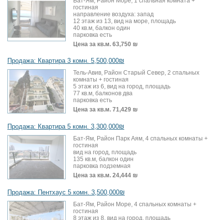
Бат-Ям, Район Море, 1 спальная комната +
гостиная
направление воздуха: запад
12 этаж из 13, вид на море, площадь
40 кв.м, балкон один
парковка есть
Цена за кв.м.
63,750 ₪
Продажа: Квартира 3 комн. 5,500,000₪
Тель-Авив, Район Старый Север, 2 спальных
комнаты + гостиная
5 этаж из 6, вид на город, площадь
77 кв.м, балконов два
парковка есть
Цена за кв.м.
71,429 ₪
Продажа: Квартира 5 комн. 3,300,000₪
Бат-Ям, Район Парк Аям, 4 спальных комнаты +
гостиная
вид на город, площадь
135 кв.м, балкон один
парковка подземная
Цена за кв.м.
24,444 ₪
Продажа: Пентхаус 5 комн. 3,500,000₪
Бат-Ям, Район Море, 4 спальных комнаты +
гостиная
8 этаж из 8, вид на город, площадь