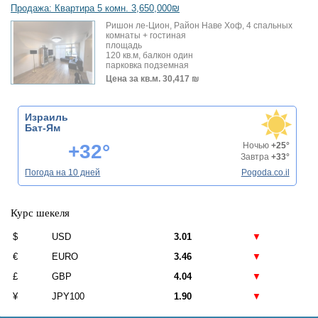
Продажа: Квартира 5 комн. 3,650,000₪
Ришон ле-Цион, Район Наве Хоф, 4 спальных
комнаты + гостиная
площадь
120 кв.м, балкон один
парковка подземная
Цена за кв.м.
30,417 ₪
Израиль
Бат-Ям
+32°
Ночью
+25°
Завтра
+33°
Погода на 10 дней
Pogoda.co.il
Курс шекеля
$
USD
3.01
▼
€
EURO
3.46
▼
£
GBP
4.04
▼
¥
JPY100
1.90
▼