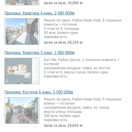
Цена за кв.м.
30,000 ₪
Продажа: Квартира 4 комн. 2,690,000₪
Ришон ле-Цион, Район Наве Хоф, 3 спальных
комнаты + гостиная
6 этаж из 6, площадь
95 кв.м, балкон один
парковка есть
Цена за кв.м.
28,316 ₪
Продажа: Квартира 3 комн. 1,950,000₪
Бат-Ям, Район Центр, 2 спальных комнаты +
гостиная
направление воздуха: север, юг, восток
6 этаж из 6, вид на город, балкон один
парковка есть
Продажа: Коттедж 6 комн. 5,500,000₪
Ришон ле-Цион, Район Наве Хоф, 5 спальных
комнат + гостиная
направление воздуха: север, юг, запад
вид на улицу, площадь
280 кв.м, балкон один
парковка есть
Цена за кв.м.
19,643 ₪