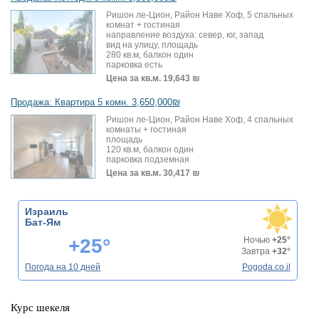
Ришон ле-Цион, Район Наве Хоф, 5 спальных
комнат + гостиная
направление воздуха: север, юг, запад
вид на улицу, площадь
280 кв.м, балкон один
парковка есть
Цена за кв.м.
19,643 ₪
Продажа: Квартира 5 комн. 3,650,000₪
Ришон ле-Цион, Район Наве Хоф, 4 спальных
комнаты + гостиная
площадь
120 кв.м, балкон один
парковка подземная
Цена за кв.м.
30,417 ₪
Израиль
Бат-Ям
+25°
Ночью
+25°
Завтра
+32°
Погода на 10 дней
Pogoda.co.il
Курс шекеля