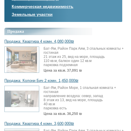
Коммерческая недвижимость
Земельные участки
Продажа
Продажа: Квартира 4 комн. 4,080,000₪
Бат-Ям, Район Парк Аям, 3 спальных комнаты +
гостиная
21 этаж из 25, вид на море, площадь
110 кв.м, балкон один 12 кв.м
парковка подземная
Цена за кв.м.
37,091 ₪
Продажа: Колони Бич 2 комн. 1,450,000₪
Бат-Ям, Район Море, 1 спальная комната +
гостиная
направление воздуха: север, запад
8 этаж из 13, вид на море, площадь
40 кв.м
парковка есть
Цена за кв.м.
36,250 ₪
Продажа: Квартира 4 комн. 3,600,000₪
Бат-Ям, Район Парк Аям, 3 спальных комнаты +