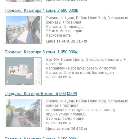
Продажа: Квартира 4 комн. 2,690,000₪
Ришон ле-Цион, Район Наве Хоф, 3 спальных
комнаты + гостиная
6 этаж из 6, площадь
95 кв.м, балкон один
парковка есть
Цена за кв.м.
28,316 ₪
Продажа: Квартира 3 комн. 1,950,000₪
Бат-Ям, Район Центр, 2 спальных комнаты +
гостиная
направление воздуха: север, юг, восток
6 этаж из 6, вид на город, балкон один
парковка есть
Продажа: Коттедж 6 комн. 5,500,000₪
Ришон ле-Цион, Район Наве Хоф, 5 спальных
комнат + гостиная
направление воздуха: север, юг, запад
вид на улицу, площадь
280 кв.м, балкон один
парковка есть
Цена за кв.м.
19,643 ₪