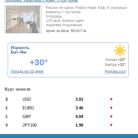
Продажа: Квартира 5 комн. 3,650,000₪
Ришон ле-Цион, Район Наве Хоф, 4 спальных
комнаты + гостиная
площадь
120 кв.м, балкон один
парковка подземная
Цена за кв.м.
30,417 ₪
Израиль
Бат-Ям
+30°
Ночью
+25°
Завтра
+32°
Погода на 10 дней
Pogoda.co.il
Курс шекеля
$
USD
3.01
▼
€
EURO
3.46
▼
£
GBP
4.04
▼
¥
JPY100
1.90
▼