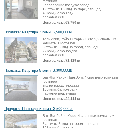
гостиная
направление воздуха: запад
12 этаж из 13, вид на море, площадь
40 кв.м, балкон один
парковка есть
Цена за кв.м.
63,750 ₪
Продажа: Квартира 3 комн. 5,500,000₪
Тель-Авив, Район Старый Север, 2 спальных
комнаты + гостиная
5 этаж из 6, вид на город, площадь
77 кв.м, балконов два
парковка есть
Цена за кв.м.
71,429 ₪
Продажа: Квартира 5 комн. 3,300,000₪
Бат-Ям, Район Парк Аям, 4 спальных комнаты +
гостиная
вид на город, площадь
135 кв.м, балкон один
парковка подземная
Цена за кв.м.
24,444 ₪
Продажа: Пентхаус 5 комн. 3,500,000₪
Бат-Ям, Район Море, 4 спальных комнаты +
гостиная
8 этаж из 8, вид на город, площадь
168 кв.м, балкон один