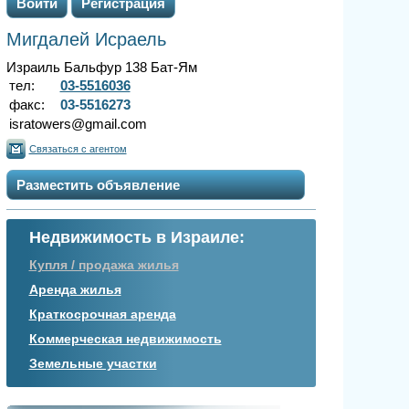
Войти
Регистрация
Мигдалей Исраель
Израиль Бальфур 138 Бат-Ям
тел:
03-5516036
факс:
03-5516273
isratowers@gmail.com
Связаться с агентом
Разместить объявление
Недвижимость в Израиле:
Купля / продажа жилья
Аренда жилья
Краткосрочная аренда
Коммерческая недвижимость
Земельные участки