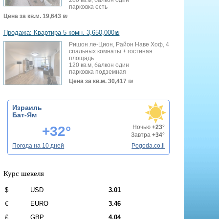
парковка есть
Цена за кв.м.
19,643 ₪
Продажа: Квартира 5 комн. 3,650,000₪
Ришон ле-Цион, Район Наве Хоф, 4
спальных комнаты + гостиная
площадь
120 кв.м, балкон один
парковка подземная
Цена за кв.м.
30,417 ₪
Израиль
Бат-Ям
+32°
Ночью
+23°
Завтра
+34°
Погода на 10 дней
Pogoda.co.il
Курс шекеля
$
USD
3.01
€
EURO
3.46
£
GBP
4.04