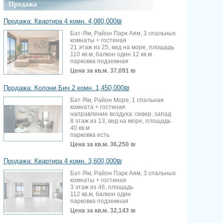
Продажа
Продажа: Квартира 4 комн. 4,080,000₪
Бат-Ям, Район Парк Аям, 3 спальных
комнаты + гостиная
21 этаж из 25, вид на море, площадь
110 кв.м, балкон один 12 кв.м
парковка подземная
Цена за кв.м.
37,091 ₪
Продажа: Колони Бич 2 комн. 1,450,000₪
Бат-Ям, Район Море, 1 спальная
комната + гостиная
направление воздуха: север, запад
8 этаж из 13, вид на море, площадь
40 кв.м
парковка есть
Цена за кв.м.
36,250 ₪
Продажа: Квартира 4 комн. 3,600,000₪
Бат-Ям, Район Парк Аям, 3 спальных
комнаты + гостиная
3 этаж из 46, площадь
112 кв.м, балкон один
парковка подземная
Цена за кв.м.
32,143 ₪