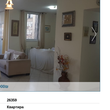
,000₪
26359
Квартира