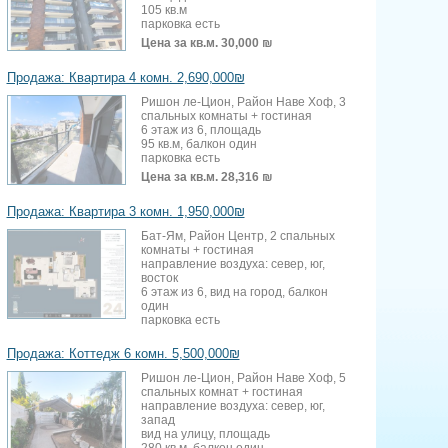
105 кв.м
парковка есть
Цена за кв.м.
30,000 ₪
Продажа: Квартира 4 комн. 2,690,000₪
Ришон ле-Цион, Район Наве Хоф, 3
спальных комнаты + гостиная
6 этаж из 6, площадь
95 кв.м, балкон один
парковка есть
Цена за кв.м.
28,316 ₪
Продажа: Квартира 3 комн. 1,950,000₪
Бат-Ям, Район Центр, 2 спальных
комнаты + гостиная
направление воздуха: север, юг,
восток
6 этаж из 6, вид на город, балкон
один
парковка есть
Продажа: Коттедж 6 комн. 5,500,000₪
Ришон ле-Цион, Район Наве Хоф, 5
спальных комнат + гостиная
направление воздуха: север, юг,
запад
вид на улицу, площадь
280 кв.м, балкон один