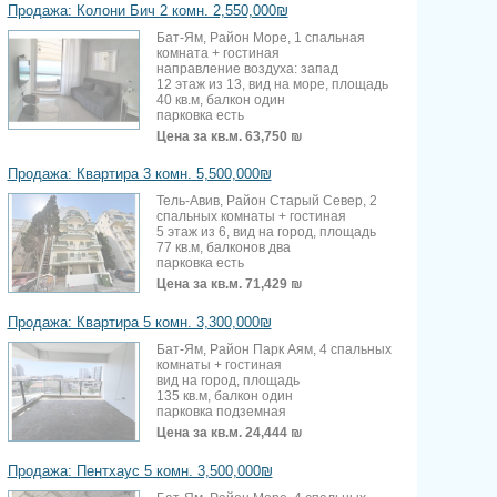
Продажа: Колони Бич 2 комн. 2,550,000₪
Бат-Ям, Район Море, 1 спальная
комната + гостиная
направление воздуха: запад
12 этаж из 13, вид на море, площадь
40 кв.м, балкон один
парковка есть
Цена за кв.м.
63,750 ₪
Продажа: Квартира 3 комн. 5,500,000₪
Тель-Авив, Район Старый Север, 2
спальных комнаты + гостиная
5 этаж из 6, вид на город, площадь
77 кв.м, балконов два
парковка есть
Цена за кв.м.
71,429 ₪
Продажа: Квартира 5 комн. 3,300,000₪
Бат-Ям, Район Парк Аям, 4 спальных
комнаты + гостиная
вид на город, площадь
135 кв.м, балкон один
парковка подземная
Цена за кв.м.
24,444 ₪
Продажа: Пентхаус 5 комн. 3,500,000₪