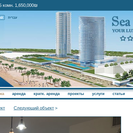
5 комн. 1,650,000₪
ий
עברית
жа
аренда
кратк. аренда
проекты
услуги
статьи
кт
Следующий
объект