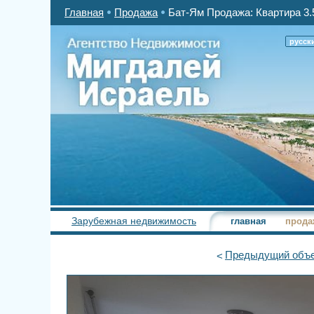
Главная
Продажа
Бат-Ям Продажа: Квартира 3.
русск
Зарубежная недвижимость
главная
прода
Предыдущий
объе